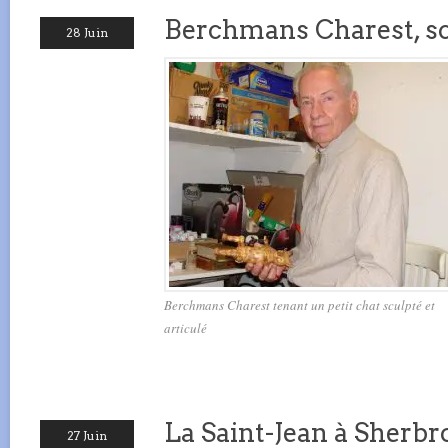
Berchmans Charest, s
28 Juin
Berchmans Charest tenant un petit chat sculpté et
articulé
La Saint-Jean à Sherb
27 Juin