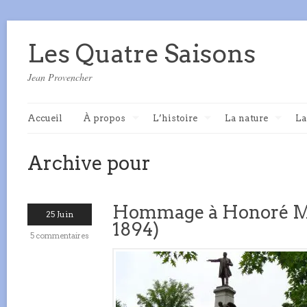
Les Quatre Saisons
Jean Provencher
Accueil
À propos
L’histoire
La nature
La
Archive pour
Hommage à Honoré Me
25 Juin
1894)
5 commentaires