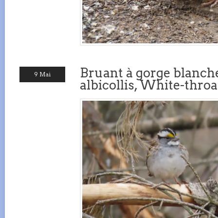
Bruant à gorge blanch
9 Mai
albicollis, White-thro