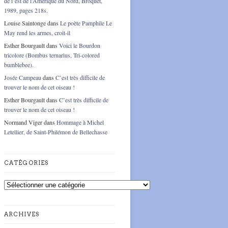
de l’est de l’Amérique du Nord, Broquet,
1989, pages 218s.
Louise Saintonge
dans
Le poète Pamphile Le
May rend les armes, croit-il
Esther Bourgault
dans
Voici le Bourdon
tricolore (Bombus ternarius, Tri-colored
bumblebee).
Josée Campeau
dans
C’est très difficile de
trouver le nom de cet oiseau !
Esther Bourgault
dans
C’est très difficile de
trouver le nom de cet oiseau !
Normand Viger
dans
Hommage à Michel
Letellier, de Saint-Philémon de Bellechasse
CATÉGORIES
Catégories
ARCHIVES
Archives