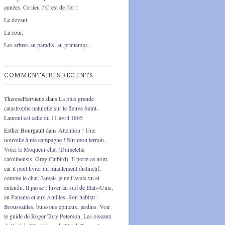
années. Ce lieu ? C’est de l’or !
Le devant.
La cour.
Les arbres au paradis, au printemps.
COMMENTAIRES RÉCENTS
ThereseHervieux
dans
La plus grande
catastrophe naturelle sur le fleuve Saint-
Laurent est celle du 11 avril 1865
Esther Bourgault
dans
Attention ! Une
nouvelle à ma campagne ! Sur mon terrain.
Voici le Moqueur chat (Dumetella
carolinensis, Gray Catbird). Il porte ce nom,
car il peut livrer un miaulement distinctif,
comme le chat. Jamais je ne l’avais vu et
entendu. Il passe l’hiver au sud de États-Unis,
au Panama et aux Antilles. Son habitat :
Broussailles, buissons épineux, jardins. Voir
le guide de Roger Tory Peterson, Les oiseaux