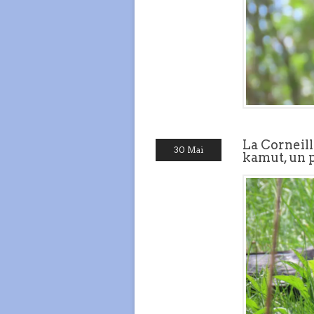
La Corneil
30 Mai
kamut, un p