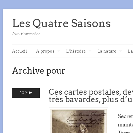
Les Quatre Saisons
Jean Provencher
Accueil
À propos
L’histoire
La nature
La
Archive pour
Ces cartes postales, d
30 Juin
très bavardes, plus d’u
Secret
mainte
Terre.