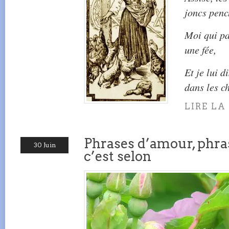
joncs penc
Moi qui pa
une fée,
Et je lui d
dans les c
LIRE LA
Phrases d’amour, phra
30 Juin
c’est selon