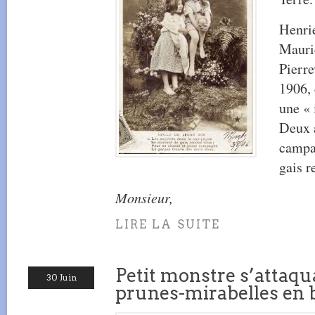
Henrie
Mauri
Pierre
1906, 
une « 
Deux a
campa
gais r
Monsieur,
LIRE LA SUITE
Petit monstre s’attaq
30 Juin
prunes-mirabelles en 