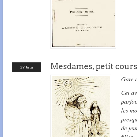
Mesdames, petit cours 
29 Juin
Gare à
Cet av
parfoi
les m
presqu
de jeu
filles