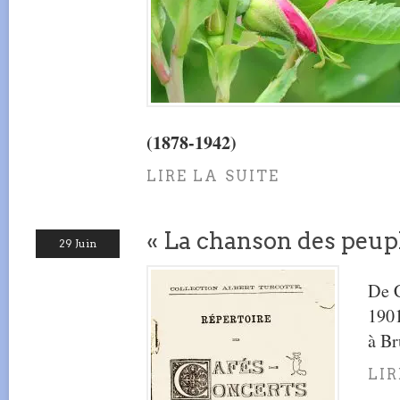
(1878-1942)
LIRE LA SUITE
« La chanson des peupl
29 Juin
De C
1901
à Br
LIR