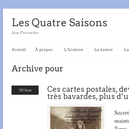
Les Quatre Saisons
Jean Provencher
Accueil
À propos
L’histoire
La nature
La
Archive pour
Ces cartes postales, d
30 Juin
très bavardes, plus d’u
Secret
mainte
Terre.