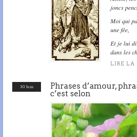
joncs penc
Moi qui pa
une fée,
Et je lui d
dans les c
LIRE LA
Phrases d’amour, phra
30 Juin
c’est selon