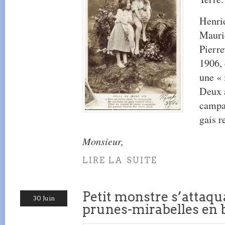
Henrie
Mauri
Pierre
1906, 
une « 
Deux a
campa
gais r
Monsieur,
LIRE LA SUITE
Petit monstre s’attaq
30 Juin
prunes-mirabelles en 