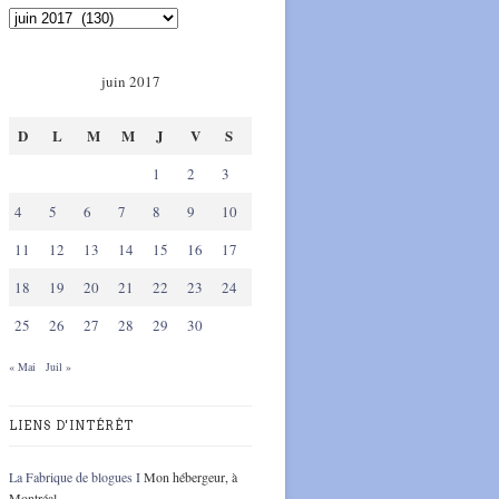
juin 2017
D
L
M
M
J
V
S
1
2
3
4
5
6
7
8
9
10
11
12
13
14
15
16
17
18
19
20
21
22
23
24
25
26
27
28
29
30
« Mai
Juil »
LIENS D'INTÉRÊT
La Fabrique de blogues I
Mon hébergeur, à
Montréal