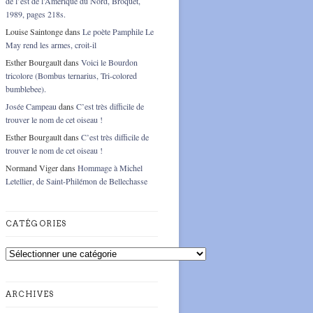
de l’est de l’Amérique du Nord, Broquet,
1989, pages 218s.
Louise Saintonge
dans
Le poète Pamphile Le
May rend les armes, croit-il
Esther Bourgault
dans
Voici le Bourdon
tricolore (Bombus ternarius, Tri-colored
bumblebee).
Josée Campeau
dans
C’est très difficile de
trouver le nom de cet oiseau !
Esther Bourgault
dans
C’est très difficile de
trouver le nom de cet oiseau !
Normand Viger
dans
Hommage à Michel
Letellier, de Saint-Philémon de Bellechasse
CATÉGORIES
Catégories
ARCHIVES
Archives