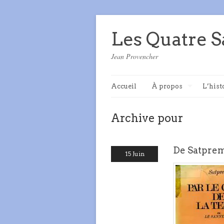
Les Quatre S
Jean Provencher
Accueil
À propos
L’hist
Archive pour
De Satprem,
15 Juin