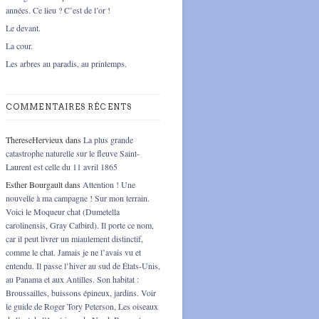
années. Ce lieu ? C’est de l’or !
Le devant.
La cour.
Les arbres au paradis, au printemps.
COMMENTAIRES RÉCENTS
ThereseHervieux
dans
La plus grande
catastrophe naturelle sur le fleuve Saint-
Laurent est celle du 11 avril 1865
Esther Bourgault
dans
Attention ! Une
nouvelle à ma campagne ! Sur mon terrain.
Voici le Moqueur chat (Dumetella
carolinensis, Gray Catbird). Il porte ce nom,
car il peut livrer un miaulement distinctif,
comme le chat. Jamais je ne l’avais vu et
entendu. Il passe l’hiver au sud de États-Unis,
au Panama et aux Antilles. Son habitat :
Broussailles, buissons épineux, jardins. Voir
le guide de Roger Tory Peterson, Les oiseaux