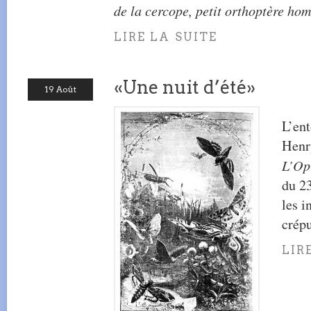
de la cercope, petit orthoptère ho
LIRE LA SUITE
«Une nuit d’été»
19 Août
L’en
Henr
L’Op
du 23
les i
crépu
LIR