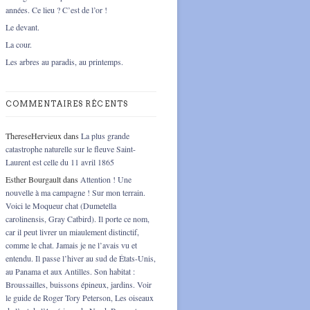
années. Ce lieu ? C’est de l’or !
Le devant.
La cour.
Les arbres au paradis, au printemps.
COMMENTAIRES RÉCENTS
ThereseHervieux
dans
La plus grande
catastrophe naturelle sur le fleuve Saint-
Laurent est celle du 11 avril 1865
Esther Bourgault
dans
Attention ! Une
nouvelle à ma campagne ! Sur mon terrain.
Voici le Moqueur chat (Dumetella
carolinensis, Gray Catbird). Il porte ce nom,
car il peut livrer un miaulement distinctif,
comme le chat. Jamais je ne l’avais vu et
entendu. Il passe l’hiver au sud de États-Unis,
au Panama et aux Antilles. Son habitat :
Broussailles, buissons épineux, jardins. Voir
le guide de Roger Tory Peterson, Les oiseaux