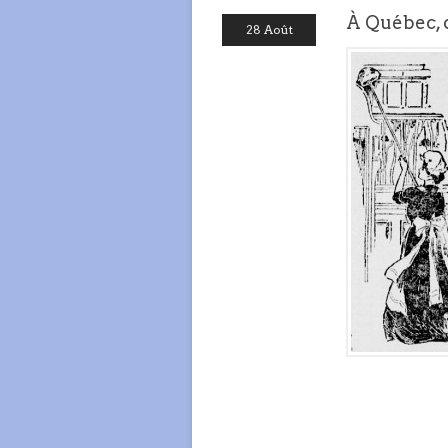
À Québec, 
28 Août