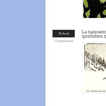
La naissan
28 Août
quotidien 
1 Commentaire