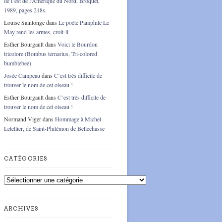
de l’est de l’Amérique du Nord, Broquet,
1989, pages 218s.
Louise Saintonge
dans
Le poète Pamphile Le
May rend les armes, croit-il
Esther Bourgault
dans
Voici le Bourdon
tricolore (Bombus ternarius, Tri-colored
bumblebee).
Josée Campeau
dans
C’est très difficile de
trouver le nom de cet oiseau !
Esther Bourgault
dans
C’est très difficile de
trouver le nom de cet oiseau !
Normand Viger
dans
Hommage à Michel
Letellier, de Saint-Philémon de Bellechasse
CATÉGORIES
Catégories
ARCHIVES
Archives