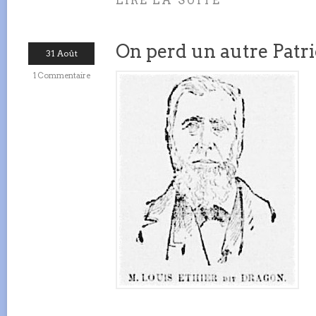
LIRE LA SUITE
On perd un autre Patri
31 Août
1 Commentaire