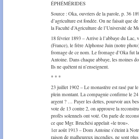
ÉPHÉMÉRIDES
Source : Oka, ouvriers de la parole, p. 36 
d’agriculture est fondée. On ne faisait que d
la Faculté d’Agriculture de l’Université de Mo
18 février 1893 – Arrive à l’abbaye du Lac, 
(France), le frère Alphonse Juin (notre photo)
fromage de ce nom. Le fromage d’Oka fut l
Antoine. Dans chaque abbaye, les moines doive
Ils ne quêtent ni n’enseignent.
* * *
23 juillet 1902 – Le monastère est rasé par le
plein montant. La compagnie confirme le 24 a
argent ? … Payer les dettes, pourvoir aux be
vote de 13 contre 2, on approuve la reconstru
profès solennels ont voté. On parle de reconstr
ce que Mgr. Bruchési appelait «le trou».
1er août 1913 – Dom Antoine s’éteint à Not
raison de malheureux incendies, ne sont plu