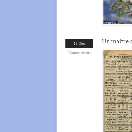
Un maître 
12 Déc
1 Commentaire