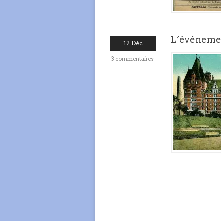
L’événemen
12 Déc
3 commentaires