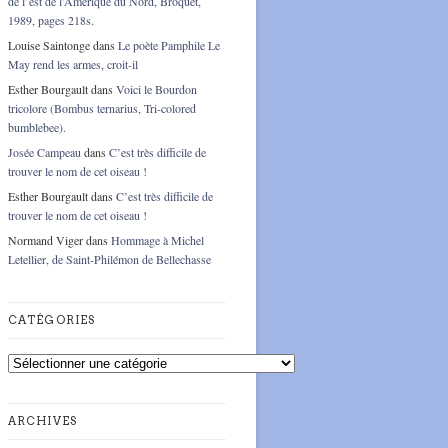
de l’est de l’Amérique du Nord, Broquet,
1989, pages 218s.
Louise Saintonge
dans
Le poète Pamphile Le
May rend les armes, croit-il
Esther Bourgault
dans
Voici le Bourdon
tricolore (Bombus ternarius, Tri-colored
bumblebee).
Josée Campeau
dans
C’est très difficile de
trouver le nom de cet oiseau !
Esther Bourgault
dans
C’est très difficile de
trouver le nom de cet oiseau !
Normand Viger
dans
Hommage à Michel
Letellier, de Saint-Philémon de Bellechasse
CATÉGORIES
Catégories
ARCHIVES
Archives