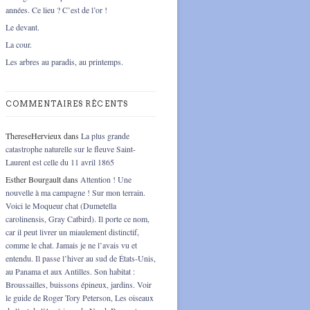
années. Ce lieu ? C’est de l’or !
Le devant.
La cour.
Les arbres au paradis, au printemps.
COMMENTAIRES RÉCENTS
ThereseHervieux
dans
La plus grande
catastrophe naturelle sur le fleuve Saint-
Laurent est celle du 11 avril 1865
Esther Bourgault
dans
Attention ! Une
nouvelle à ma campagne ! Sur mon terrain.
Voici le Moqueur chat (Dumetella
carolinensis, Gray Catbird). Il porte ce nom,
car il peut livrer un miaulement distinctif,
comme le chat. Jamais je ne l’avais vu et
entendu. Il passe l’hiver au sud de États-Unis,
au Panama et aux Antilles. Son habitat :
Broussailles, buissons épineux, jardins. Voir
le guide de Roger Tory Peterson, Les oiseaux