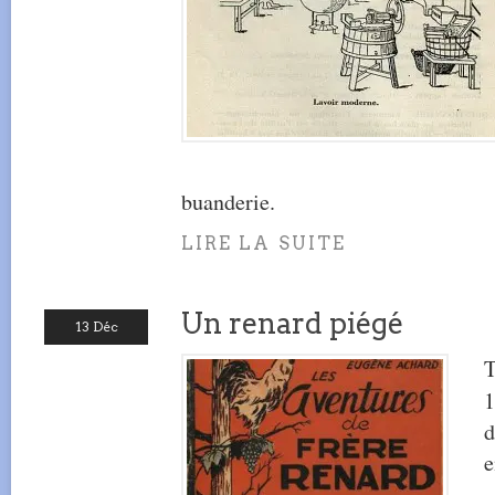
buanderie.
LIRE LA SUITE
Un renard piégé
13 Déc
T
1
d
e