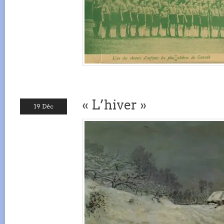
« L’hiver »
19 Déc