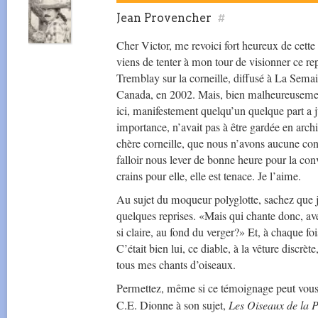
Jean Provencher
#
Cher Victor, me revoici fort heureux de cette 
viens de tenter à mon tour de visionner ce r
Tremblay sur la corneille, diffusé à La Semai
Canada, en 2002. Mais, bien malheureusemen
ici, manifestement quelqu’un quelque part a j
importance, n’avait pas à être gardée en archive
chère corneille, que nous n’avons aucune cons
falloir nous lever de bonne heure pour la con
crains pour elle, elle est tenace. Je l’aime.
Au sujet du moqueur polyglotte, sachez que je
quelques reprises. «Mais qui chante donc, ave
si claire, au fond du verger?» Et, à chaque fois
C’était bien lui, ce diable, à la vêture discrète
tous mes chants d’oiseaux.
Permettez, même si ce témoignage peut vous a
C.E. Dionne à son sujet,
Les Oiseaux de la 