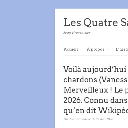
Les Quatre S
Jean Provencher
Accueil
À propos
L’hist
Voilà aujourd’hui
chardons (Vanessa
Merveilleux ! Le 
2026. Connu dans 
qu’en dit Wikipéd
Par Jean Provencher le 22 mai 2026