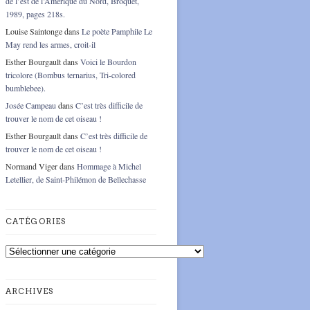
de l’est de l’Amérique du Nord, Broquet,
1989, pages 218s.
Louise Saintonge
dans
Le poète Pamphile Le
May rend les armes, croit-il
Esther Bourgault
dans
Voici le Bourdon
tricolore (Bombus ternarius, Tri-colored
bumblebee).
Josée Campeau
dans
C’est très difficile de
trouver le nom de cet oiseau !
Esther Bourgault
dans
C’est très difficile de
trouver le nom de cet oiseau !
Normand Viger
dans
Hommage à Michel
Letellier, de Saint-Philémon de Bellechasse
CATÉGORIES
Catégories
ARCHIVES
Archives