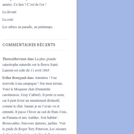
années. Ce lieu ? C’est de l’or !
Le devant.
La cour.
Les arbres au paradis, au printemps.
COMMENTAIRES RÉCENTS
ThereseHervieux
dans
La plus grande
catastrophe naturelle sur le fleuve Saint-
Laurent est celle du 11 avril 1865
Esther Bourgault
dans
Attention ! Une
nouvelle à ma campagne ! Sur mon terrain.
Voici le Moqueur chat (Dumetella
carolinensis, Gray Catbird). Il porte ce nom,
car il peut livrer un miaulement distinctif,
comme le chat. Jamais je ne l’avais vu et
entendu. Il passe l’hiver au sud de États-Unis,
au Panama et aux Antilles. Son habitat :
Broussailles, buissons épineux, jardins. Voir
le guide de Roger Tory Peterson, Les oiseaux