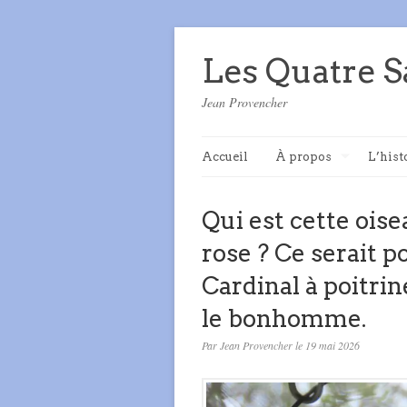
Les Quatre S
Jean Provencher
Accueil
À propos
L’hist
Qui est cette oise
rose ? Ce serait 
Cardinal à poitri
le bonhomme.
Par Jean Provencher le 19 mai 2026