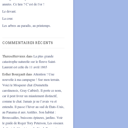
années. Ce lieu ? C’est de l’or !
Le devant.
La cour.
Les arbres au paradis, au printemps.
COMMENTAIRES RÉCENTS
ThereseHervieux
dans
La plus grande
catastrophe naturelle sur le fleuve Saint-
Laurent est celle du 11 avril 1865
Esther Bourgault
dans
Attention ! Une
nouvelle à ma campagne ! Sur mon terrain.
Voici le Moqueur chat (Dumetella
carolinensis, Gray Catbird). Il porte ce nom,
car il peut livrer un miaulement distinctif,
comme le chat. Jamais je ne l’avais vu et
entendu. Il passe l’hiver au sud de États-Unis,
au Panama et aux Antilles. Son habitat :
Broussailles, buissons épineux, jardins. Voir
le guide de Roger Tory Peterson, Les oiseaux