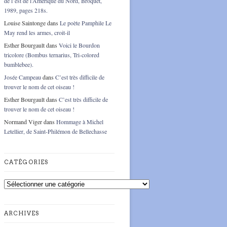
de l’est de l’Amérique du Nord, Broquet,
1989, pages 218s.
Louise Saintonge
dans
Le poète Pamphile Le
May rend les armes, croit-il
Esther Bourgault
dans
Voici le Bourdon
tricolore (Bombus ternarius, Tri-colored
bumblebee).
Josée Campeau
dans
C’est très difficile de
trouver le nom de cet oiseau !
Esther Bourgault
dans
C’est très difficile de
trouver le nom de cet oiseau !
Normand Viger
dans
Hommage à Michel
Letellier, de Saint-Philémon de Bellechasse
CATÉGORIES
Catégories
ARCHIVES
Archives