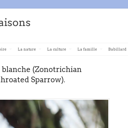
aisons
oire
La nature
La culture
La famille
Babillard
 blanche (Zonotrichian
-throated Sparrow).