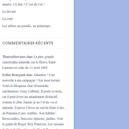
années. Ce lieu ? C’est de l’or !
Le devant.
La cour.
Les arbres au paradis, au printemps.
COMMENTAIRES RÉCENTS
ThereseHervieux
dans
La plus grande
catastrophe naturelle sur le fleuve Saint-
Laurent est celle du 11 avril 1865
Esther Bourgault
dans
Attention ! Une
nouvelle à ma campagne ! Sur mon terrain.
Voici le Moqueur chat (Dumetella
carolinensis, Gray Catbird). Il porte ce nom,
car il peut livrer un miaulement distinctif,
comme le chat. Jamais je ne l’avais vu et
entendu. Il passe l’hiver au sud de États-Unis,
au Panama et aux Antilles. Son habitat :
Broussailles, buissons épineux, jardins. Voir
le guide de Roger Tory Peterson, Les oiseaux