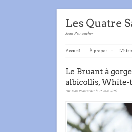
Les Quatre S
Jean Provencher
Accueil
À propos
L’hist
Le Bruant à gorge
albicollis, White
Par Jean Provencher le 15 mai 2026