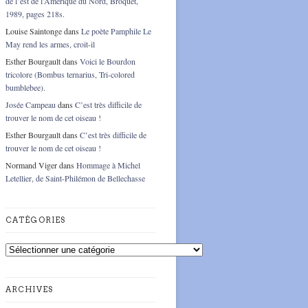
de l’est de l’Amérique du Nord, Broquet,
1989, pages 218s.
Louise Saintonge
dans
Le poète Pamphile Le
May rend les armes, croit-il
Esther Bourgault
dans
Voici le Bourdon
tricolore (Bombus ternarius, Tri-colored
bumblebee).
Josée Campeau
dans
C’est très difficile de
trouver le nom de cet oiseau !
Esther Bourgault
dans
C’est très difficile de
trouver le nom de cet oiseau !
Normand Viger
dans
Hommage à Michel
Letellier, de Saint-Philémon de Bellechasse
CATÉGORIES
Catégories
ARCHIVES
Archives