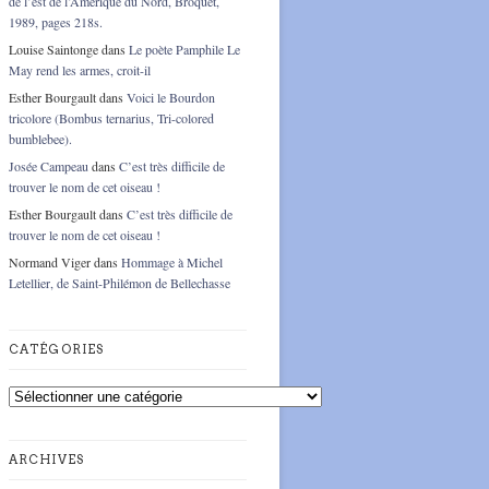
de l’est de l’Amérique du Nord, Broquet,
1989, pages 218s.
Louise Saintonge
dans
Le poète Pamphile Le
May rend les armes, croit-il
Esther Bourgault
dans
Voici le Bourdon
tricolore (Bombus ternarius, Tri-colored
bumblebee).
Josée Campeau
dans
C’est très difficile de
trouver le nom de cet oiseau !
Esther Bourgault
dans
C’est très difficile de
trouver le nom de cet oiseau !
Normand Viger
dans
Hommage à Michel
Letellier, de Saint-Philémon de Bellechasse
CATÉGORIES
Catégories
ARCHIVES
Archives