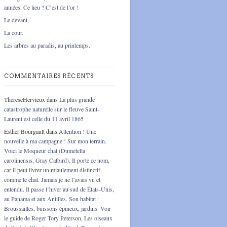
années. Ce lieu ? C’est de l’or !
Le devant.
La cour.
Les arbres au paradis, au printemps.
COMMENTAIRES RÉCENTS
ThereseHervieux
dans
La plus grande
catastrophe naturelle sur le fleuve Saint-
Laurent est celle du 11 avril 1865
Esther Bourgault
dans
Attention ! Une
nouvelle à ma campagne ! Sur mon terrain.
Voici le Moqueur chat (Dumetella
carolinensis, Gray Catbird). Il porte ce nom,
car il peut livrer un miaulement distinctif,
comme le chat. Jamais je ne l’avais vu et
entendu. Il passe l’hiver au sud de États-Unis,
au Panama et aux Antilles. Son habitat :
Broussailles, buissons épineux, jardins. Voir
le guide de Roger Tory Peterson, Les oiseaux