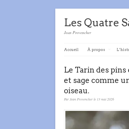
Les Quatre S
Jean Provencher
Accueil
À propos
L’hist
Le Tarin des pins
et sage comme un
oiseau.
Par Jean Provencher le 13 mai 2026