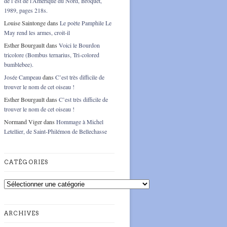
de l’est de l’Amérique du Nord, Broquet,
1989, pages 218s.
Louise Saintonge
dans
Le poète Pamphile Le
May rend les armes, croit-il
Esther Bourgault
dans
Voici le Bourdon
tricolore (Bombus ternarius, Tri-colored
bumblebee).
Josée Campeau
dans
C’est très difficile de
trouver le nom de cet oiseau !
Esther Bourgault
dans
C’est très difficile de
trouver le nom de cet oiseau !
Normand Viger
dans
Hommage à Michel
Letellier, de Saint-Philémon de Bellechasse
CATÉGORIES
Catégories
ARCHIVES
Archives