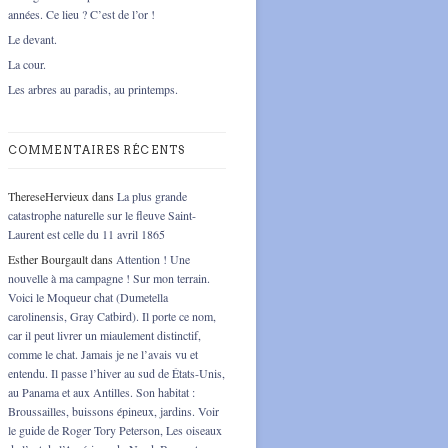
années. Ce lieu ? C’est de l’or !
Le devant.
La cour.
Les arbres au paradis, au printemps.
COMMENTAIRES RÉCENTS
ThereseHervieux
dans
La plus grande
catastrophe naturelle sur le fleuve Saint-
Laurent est celle du 11 avril 1865
Esther Bourgault
dans
Attention ! Une
nouvelle à ma campagne ! Sur mon terrain.
Voici le Moqueur chat (Dumetella
carolinensis, Gray Catbird). Il porte ce nom,
car il peut livrer un miaulement distinctif,
comme le chat. Jamais je ne l’avais vu et
entendu. Il passe l’hiver au sud de États-Unis,
au Panama et aux Antilles. Son habitat :
Broussailles, buissons épineux, jardins. Voir
le guide de Roger Tory Peterson, Les oiseaux