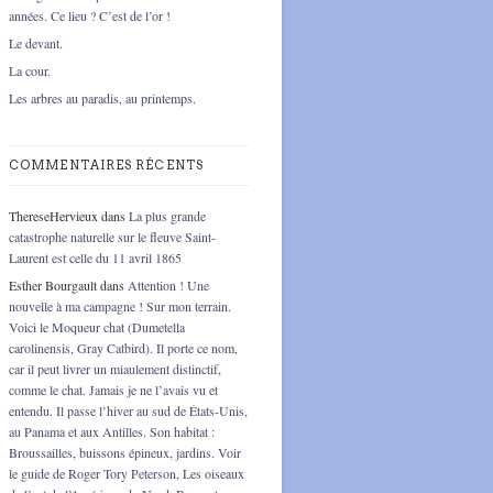
années. Ce lieu ? C’est de l’or !
Le devant.
La cour.
Les arbres au paradis, au printemps.
COMMENTAIRES RÉCENTS
ThereseHervieux
dans
La plus grande
catastrophe naturelle sur le fleuve Saint-
Laurent est celle du 11 avril 1865
Esther Bourgault
dans
Attention ! Une
nouvelle à ma campagne ! Sur mon terrain.
Voici le Moqueur chat (Dumetella
carolinensis, Gray Catbird). Il porte ce nom,
car il peut livrer un miaulement distinctif,
comme le chat. Jamais je ne l’avais vu et
entendu. Il passe l’hiver au sud de États-Unis,
au Panama et aux Antilles. Son habitat :
Broussailles, buissons épineux, jardins. Voir
le guide de Roger Tory Peterson, Les oiseaux