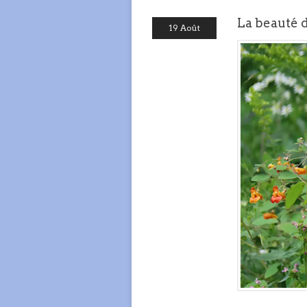
La beauté 
19 Août