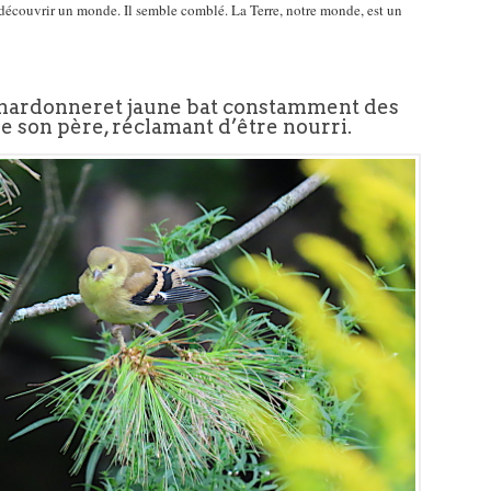
r découvrir un monde. Il semble comblé. La Terre, notre monde, est un
hardonneret jaune bat constamment des
de son père, réclamant d’être nourri.