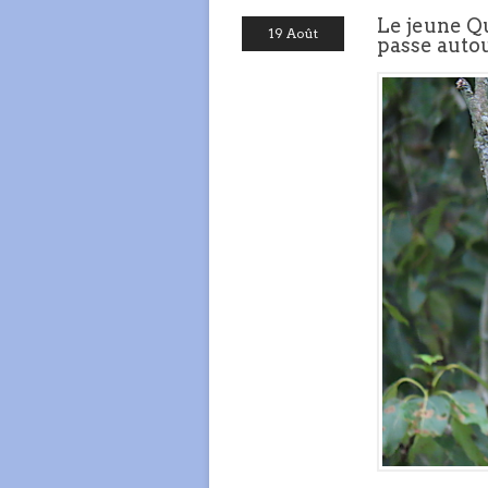
Le jeune Qu
19 Août
passe auto