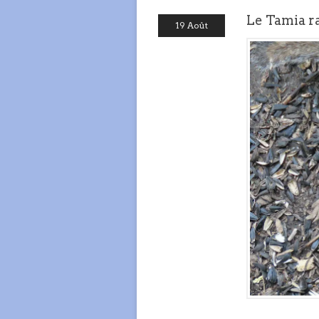
Le Tamia r
19 Août