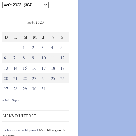
août 2023
D
L
M
M
J
V
S
1
2
3
4
5
6
7
8
9
10
11
12
13
14
15
16
17
18
19
20
21
22
23
24
25
26
27
28
29
30
31
« Juil
Sep »
LIENS D'INTÉRÊT
La Fabrique de blogues I
Mon hébergeur, à
Montréal