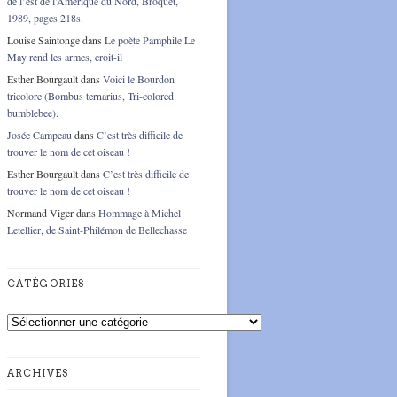
de l’est de l’Amérique du Nord, Broquet,
1989, pages 218s.
Louise Saintonge
dans
Le poète Pamphile Le
May rend les armes, croit-il
Esther Bourgault
dans
Voici le Bourdon
tricolore (Bombus ternarius, Tri-colored
bumblebee).
Josée Campeau
dans
C’est très difficile de
trouver le nom de cet oiseau !
Esther Bourgault
dans
C’est très difficile de
trouver le nom de cet oiseau !
Normand Viger
dans
Hommage à Michel
Letellier, de Saint-Philémon de Bellechasse
CATÉGORIES
Catégories
ARCHIVES
Archives