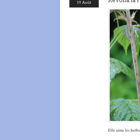
Revoilà la 
19 Août
Elle aime les herbe