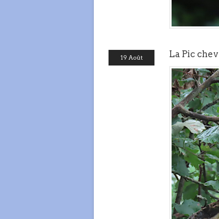
La Pic chev
19 Août