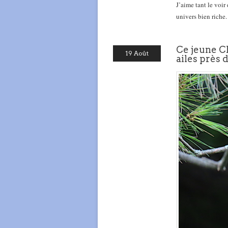
J’aime tant le voi
univers bien riche.
Ce jeune C
19 Août
ailes près 