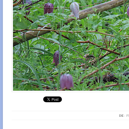
DE :
F