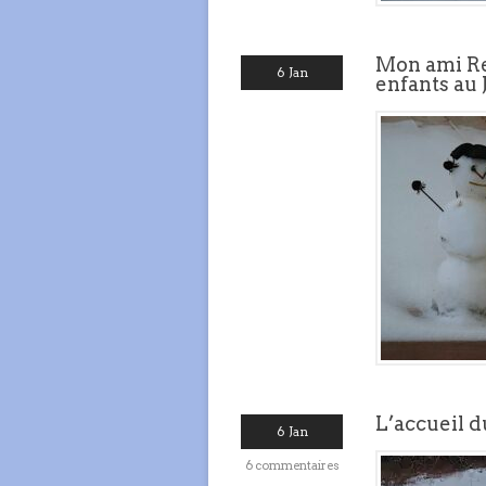
Mon ami Ren
6 Jan
enfants au 
L’accueil d
6 Jan
6 commentaires