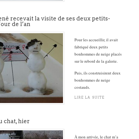
é recevait la visite de ses deux petits-
Jour de l’an
Pour les accueillir, il avait
fabriqué deux petits
bonhommes de neige placés
sur le rebord de la galerie.
Puis, ils construisirent deux
bonhommes de neige
costauds.
LIRE LA SUITE
u chat, hier
À mon arrivée, le chat m’a