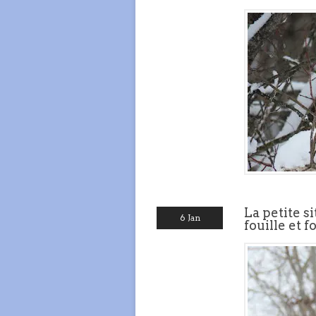
La petite si
6 Jan
fouille et f