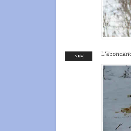
L’abondan
6 Jan