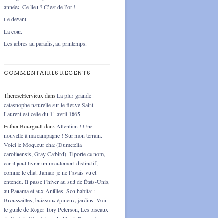
années. Ce lieu ? C’est de l’or !
Le devant.
La cour.
Les arbres au paradis, au printemps.
COMMENTAIRES RÉCENTS
ThereseHervieux
dans
La plus grande
catastrophe naturelle sur le fleuve Saint-
Laurent est celle du 11 avril 1865
Esther Bourgault
dans
Attention ! Une
nouvelle à ma campagne ! Sur mon terrain.
Voici le Moqueur chat (Dumetella
carolinensis, Gray Catbird). Il porte ce nom,
car il peut livrer un miaulement distinctif,
comme le chat. Jamais je ne l’avais vu et
entendu. Il passe l’hiver au sud de États-Unis,
au Panama et aux Antilles. Son habitat :
Broussailles, buissons épineux, jardins. Voir
le guide de Roger Tory Peterson, Les oiseaux