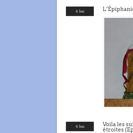
L’Épiphanie
6 Jan
Voila les su
6 Jan
étroites (E