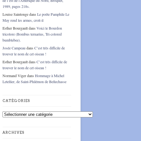
de l’est de l’Amérique du Nord, Broquet,
1989, pages 218s.
Louise Saintonge
dans
Le poète Pamphile Le
May rend les armes, croit-il
Esther Bourgault
dans
Voici le Bourdon
tricolore (Bombus ternarius, Tri-colored
bumblebee).
Josée Campeau
dans
C’est très difficile de
trouver le nom de cet oiseau !
Esther Bourgault
dans
C’est très difficile de
trouver le nom de cet oiseau !
Normand Viger
dans
Hommage à Michel
Letellier, de Saint-Philémon de Bellechasse
CATÉGORIES
Catégories
ARCHIVES
Archives