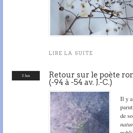
LIRE LA SUITE
Retour sur le poète r
3 Jan
(-94 à -54 av. J.-C.)
Il y 
parut
de so
natu
publi