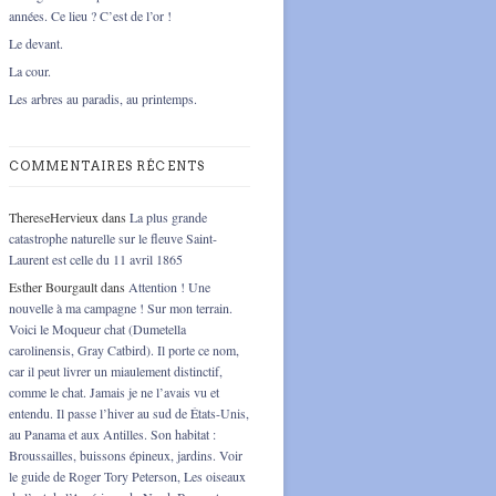
années. Ce lieu ? C’est de l’or !
Le devant.
La cour.
Les arbres au paradis, au printemps.
COMMENTAIRES RÉCENTS
ThereseHervieux
dans
La plus grande
catastrophe naturelle sur le fleuve Saint-
Laurent est celle du 11 avril 1865
Esther Bourgault
dans
Attention ! Une
nouvelle à ma campagne ! Sur mon terrain.
Voici le Moqueur chat (Dumetella
carolinensis, Gray Catbird). Il porte ce nom,
car il peut livrer un miaulement distinctif,
comme le chat. Jamais je ne l’avais vu et
entendu. Il passe l’hiver au sud de États-Unis,
au Panama et aux Antilles. Son habitat :
Broussailles, buissons épineux, jardins. Voir
le guide de Roger Tory Peterson, Les oiseaux