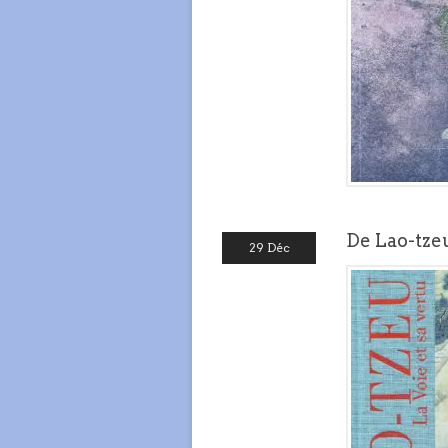
De Lao-tzeu,
29 Déc