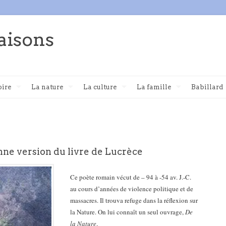
aisons
oire
La nature
La culture
La famille
Babillard
nne version du livre de Lucrèce
Ce poète romain vécut de – 94 à -54 av. J.-C.
au cours d’années de violence politique et de
massacres. Il trouva refuge dans la réflexion sur
la Nature. On lui connaît un seul ouvrage,
De
la Nature
.