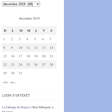
décembre 2019
D
L
M
M
J
V
S
1
2
3
4
5
6
7
8
9
10
11
12
13
14
15
16
17
18
19
20
21
22
23
24
25
26
27
28
29
30
31
« Nov
Jan »
LIENS D'INTÉRÊT
La Fabrique de blogues I
Mon hébergeur, à
Montréal