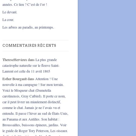
années. Ce lieu ? C’est de l’or !
Le devant.
La cour.
Les arbres au paradis, au printemps.
COMMENTAIRES RÉCENTS
ThereseHervieux
dans
La plus grande
catastrophe naturelle sur le fleuve Saint-
Laurent est celle du 11 avril 1865
Esther Bourgault
dans
Attention ! Une
nouvelle à ma campagne ! Sur mon terrain.
Voici le Moqueur chat (Dumetella
carolinensis, Gray Catbird). Il porte ce nom,
car il peut livrer un miaulement distinctif,
comme le chat. Jamais je ne l’avais vu et
entendu. Il passe l’hiver au sud de États-Unis,
au Panama et aux Antilles. Son habitat :
Broussailles, buissons épineux, jardins. Voir
le guide de Roger Tory Peterson, Les oiseaux