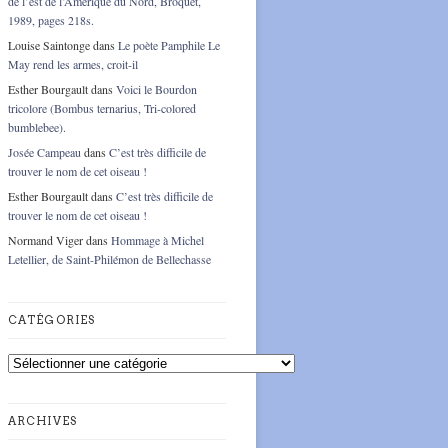
de l’est de l’Amérique du Nord, Broquet,
1989, pages 218s.
Louise Saintonge
dans
Le poète Pamphile Le
May rend les armes, croit-il
Esther Bourgault
dans
Voici le Bourdon
tricolore (Bombus ternarius, Tri-colored
bumblebee).
Josée Campeau
dans
C’est très difficile de
trouver le nom de cet oiseau !
Esther Bourgault
dans
C’est très difficile de
trouver le nom de cet oiseau !
Normand Viger
dans
Hommage à Michel
Letellier, de Saint-Philémon de Bellechasse
CATÉGORIES
Catégories
ARCHIVES
Archives