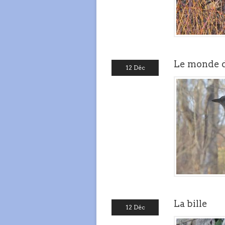
Le monde de
12 Déc
La bille
12 Déc