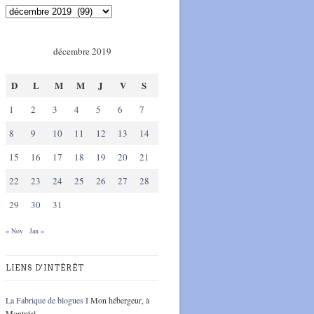
décembre 2019
D
L
M
M
J
V
S
1
2
3
4
5
6
7
8
9
10
11
12
13
14
15
16
17
18
19
20
21
22
23
24
25
26
27
28
29
30
31
« Nov
Jan »
LIENS D'INTÉRÊT
La Fabrique de blogues I
Mon hébergeur, à
Montréal