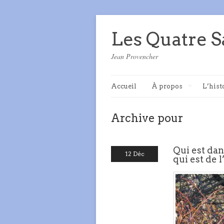
Les Quatre S
Jean Provencher
Accueil
À propos
L’hist
Archive pour
Qui est da
12 Déc
qui est de 