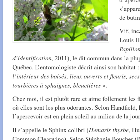
s’appare
de butin
Vif, inc
Louis H
Papillo
d’identification
, 2011), le dit commun dans la plu
Québec. L’entomologiste décrit ainsi son habitat 
l’intérieur des boisés, lieux ouverts et fleuris, se
tourbières à sphaignes, bleuetières
».
Chez moi, il est plutôt rare et aime follement les 
où elles sont les plus odorantes. Selon Handfield,
l’apercevoir est en plein soleil au milieu de la jou
Il s’appelle le Sphinx colibri (
Hemaris thysbe
, H
Common Clearwing). Selon Stéphanie Boucher (