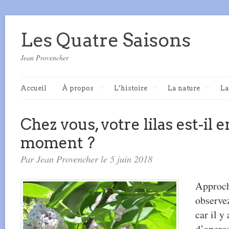
Les Quatre Saisons
Jean Provencher
Accueil
À propos
L’histoire
La nature
La
Chez vous, votre lilas est-il e
moment ?
Par Jean Provencher le 5 juin 2018
Approch
observez
car il y
d’aperce