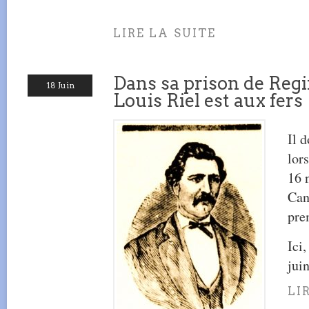
LIRE LA SUITE
Dans sa prison de Regi
18 Juin
Louis Riel est aux fers
Il d
lors
16 
Can
pre
Ici
jui
LI