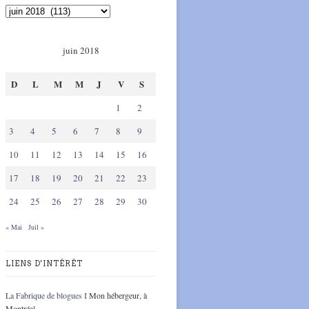
juin 2018
D
L
M
M
J
V
S
1
2
3
4
5
6
7
8
9
10
11
12
13
14
15
16
17
18
19
20
21
22
23
24
25
26
27
28
29
30
« Mai
Juil »
LIENS D'INTÉRÊT
La Fabrique de blogues I
Mon hébergeur, à
Montréal