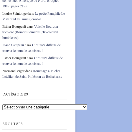
de l’est de l’Amérique du Nord, Broquet,
1989, pages 218s.
Louise Saintonge
dans
Le poète Pamphile Le
May rend les armes, croit-il
Esther Bourgault
dans
Voici le Bourdon
tricolore (Bombus ternarius, Tri-colored
bumblebee).
Josée Campeau
dans
C’est très difficile de
trouver le nom de cet oiseau !
Esther Bourgault
dans
C’est très difficile de
trouver le nom de cet oiseau !
Normand Viger
dans
Hommage à Michel
Letellier, de Saint-Philémon de Bellechasse
CATÉGORIES
Catégories
ARCHIVES
Archives