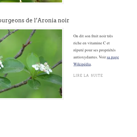
ourgeons de l’Aronia noir
On dit son fruit noir très
riche en vitamine C et
réputé pour ses propriétés
antioxydantes. Voir
sa page
Wikipédia
.
LIRE LA SUITE