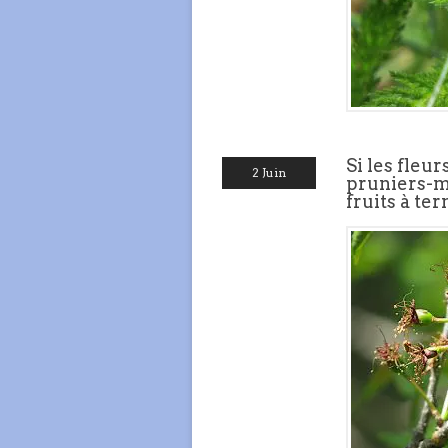
Si les fleur
2 Juin
pruniers-mi
fruits à te