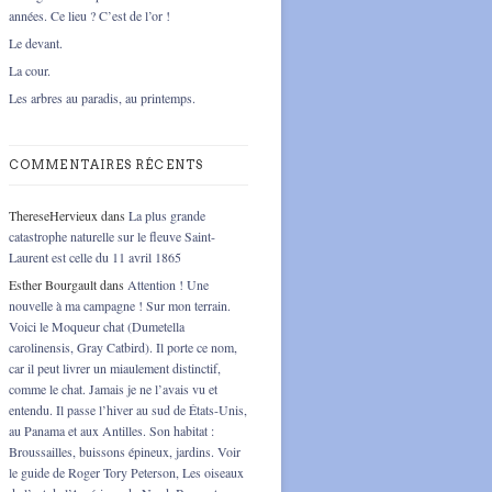
années. Ce lieu ? C’est de l’or !
Le devant.
La cour.
Les arbres au paradis, au printemps.
COMMENTAIRES RÉCENTS
ThereseHervieux
dans
La plus grande
catastrophe naturelle sur le fleuve Saint-
Laurent est celle du 11 avril 1865
Esther Bourgault
dans
Attention ! Une
nouvelle à ma campagne ! Sur mon terrain.
Voici le Moqueur chat (Dumetella
carolinensis, Gray Catbird). Il porte ce nom,
car il peut livrer un miaulement distinctif,
comme le chat. Jamais je ne l’avais vu et
entendu. Il passe l’hiver au sud de États-Unis,
au Panama et aux Antilles. Son habitat :
Broussailles, buissons épineux, jardins. Voir
le guide de Roger Tory Peterson, Les oiseaux