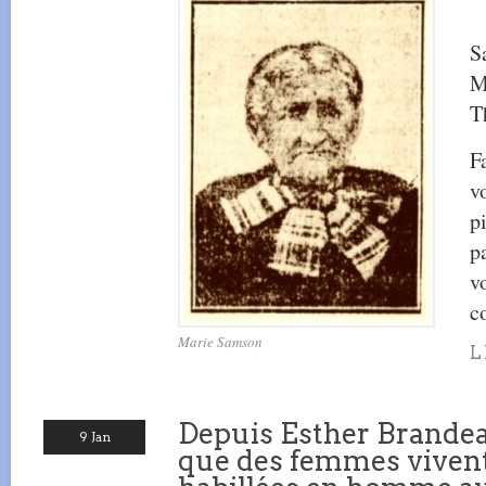
S
M
T
F
v
p
p
v
c
Marie Samson
L
Depuis Esther Brandeau
9 Jan
que des femmes vivent