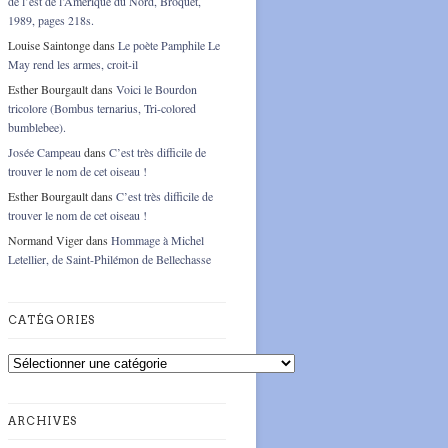
de l’est de l’Amérique du Nord, Broquet,
1989, pages 218s.
Louise Saintonge
dans
Le poète Pamphile Le
May rend les armes, croit-il
Esther Bourgault
dans
Voici le Bourdon
tricolore (Bombus ternarius, Tri-colored
bumblebee).
Josée Campeau
dans
C’est très difficile de
trouver le nom de cet oiseau !
Esther Bourgault
dans
C’est très difficile de
trouver le nom de cet oiseau !
Normand Viger
dans
Hommage à Michel
Letellier, de Saint-Philémon de Bellechasse
CATÉGORIES
Catégories
ARCHIVES
Archives