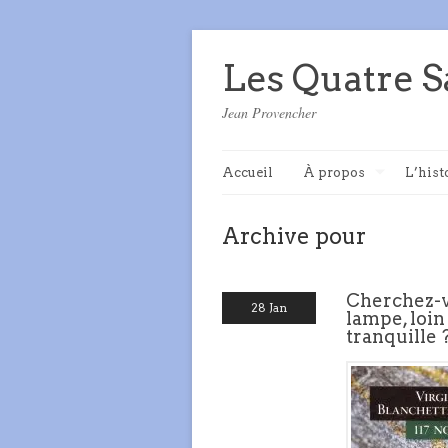
Les Quatre S
Jean Provencher
Accueil
À propos
L’hist
Archive pour
Cherchez-v
28 Jan
lampe, loin
tranquille 