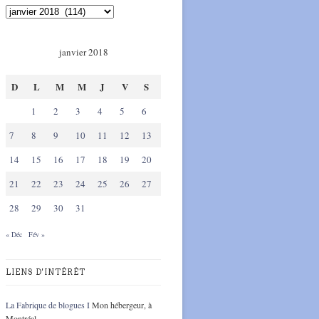
janvier 2018
D
L
M
M
J
V
S
1
2
3
4
5
6
7
8
9
10
11
12
13
14
15
16
17
18
19
20
21
22
23
24
25
26
27
28
29
30
31
« Déc
Fév »
LIENS D'INTÉRÊT
La Fabrique de blogues I
Mon hébergeur, à
Montréal