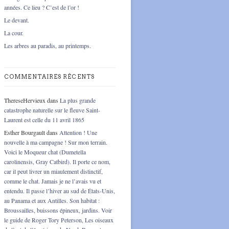
années. Ce lieu ? C’est de l’or !
Le devant.
La cour.
Les arbres au paradis, au printemps.
COMMENTAIRES RÉCENTS
ThereseHervieux
dans
La plus grande
catastrophe naturelle sur le fleuve Saint-
Laurent est celle du 11 avril 1865
Esther Bourgault
dans
Attention ! Une
nouvelle à ma campagne ! Sur mon terrain.
Voici le Moqueur chat (Dumetella
carolinensis, Gray Catbird). Il porte ce nom,
car il peut livrer un miaulement distinctif,
comme le chat. Jamais je ne l’avais vu et
entendu. Il passe l’hiver au sud de États-Unis,
au Panama et aux Antilles. Son habitat :
Broussailles, buissons épineux, jardins. Voir
le guide de Roger Tory Peterson, Les oiseaux