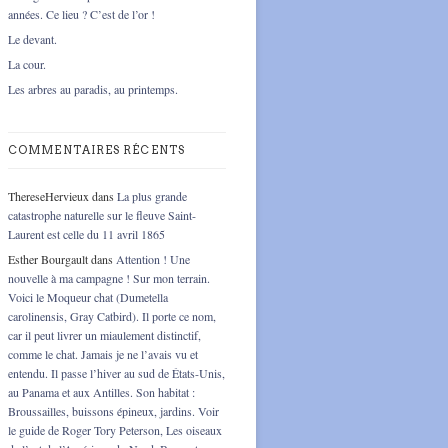
années. Ce lieu ? C’est de l’or !
Le devant.
La cour.
Les arbres au paradis, au printemps.
COMMENTAIRES RÉCENTS
ThereseHervieux
dans
La plus grande
catastrophe naturelle sur le fleuve Saint-
Laurent est celle du 11 avril 1865
Esther Bourgault
dans
Attention ! Une
nouvelle à ma campagne ! Sur mon terrain.
Voici le Moqueur chat (Dumetella
carolinensis, Gray Catbird). Il porte ce nom,
car il peut livrer un miaulement distinctif,
comme le chat. Jamais je ne l’avais vu et
entendu. Il passe l’hiver au sud de États-Unis,
au Panama et aux Antilles. Son habitat :
Broussailles, buissons épineux, jardins. Voir
le guide de Roger Tory Peterson, Les oiseaux