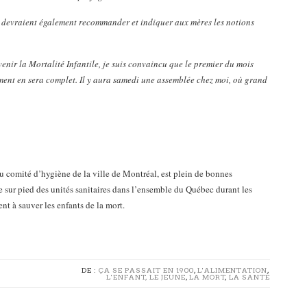
ts devraient également recommander et indiquer aux mères les notions
enir la Mortalité Infantile, je suis convaincu que le premier du mois
ement en sera complet. Il y aura samedi une assemblée chez moi, où grand
 comité d’hygiène de la ville de Montréal, est plein de bonnes
e sur pied des unités sanitaires dans l’ensemble du Québec durant les
t à sauver les enfants de la mort.
DE :
ÇA SE PASSAIT EN 1900
,
L'ALIMENTATION
,
L'ENFANT, LE JEUNE
,
LA MORT
,
LA SANTÉ