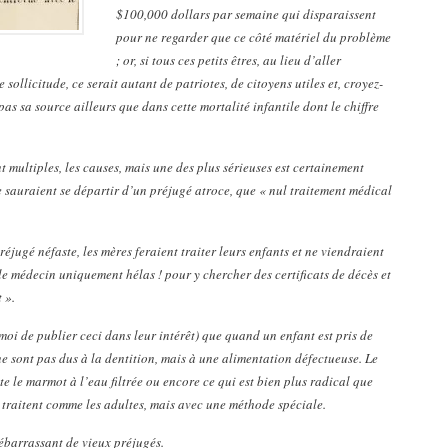
$100,000 dollars par semaine qui disparaissent
pour ne regarder que ce côté matériel du problème
; or, si tous ces petits êtres, au lieu d’aller
 sollicitude, ce serait autant de patriotes, de citoyens utiles et, croyez-
s sa source ailleurs que dans cette mortalité infantile dont le chiffre
nt multiples, les causes, mais une des plus sérieuses est certainement
 sauraient se départir d’un préjugé atroce, que « nul traitement médical
préjugé néfaste, les mères feraient traiter leurs enfants et ne viendraient
le médecin uniquement hélas ! pour y chercher des certificats de décès et
 ».
-moi de publier ceci dans leur intérêt) que quand un enfant est pris de
ne sont pas dus à la dentition, mais à une alimentation défectueuse. Le
te le marmot à l’eau filtrée ou encore ce qui est bien plus radical que
e traitent comme les adultes, mais avec une méthode spéciale.
débarrassant de vieux préjugés.