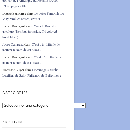
de l’est de l’Amérique du Nord, Broquet,
1989, pages 218s.
Louise Saintonge
dans
Le poète Pamphile Le
May rend les armes, croit-il
Esther Bourgault
dans
Voici le Bourdon
tricolore (Bombus ternarius, Tri-colored
bumblebee).
Josée Campeau
dans
C’est très difficile de
trouver le nom de cet oiseau !
Esther Bourgault
dans
C’est très difficile de
trouver le nom de cet oiseau !
Normand Viger
dans
Hommage à Michel
Letellier, de Saint-Philémon de Bellechasse
CATÉGORIES
Catégories
ARCHIVES
Archives