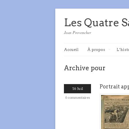
Les Quatre S
Jean Provencher
Accueil
À propos
L’hist
Archive pour
Portrait a
16 Juil
6 commentaires