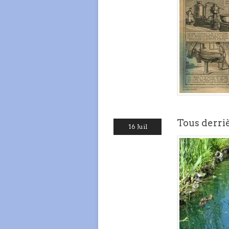
Tous derri
16 Juil