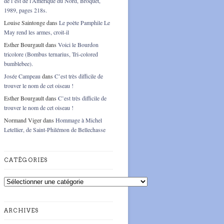
de l’est de l’Amérique du Nord, Broquet,
1989, pages 218s.
Louise Saintonge
dans
Le poète Pamphile Le
May rend les armes, croit-il
Esther Bourgault
dans
Voici le Bourdon
tricolore (Bombus ternarius, Tri-colored
bumblebee).
Josée Campeau
dans
C’est très difficile de
trouver le nom de cet oiseau !
Esther Bourgault
dans
C’est très difficile de
trouver le nom de cet oiseau !
Normand Viger
dans
Hommage à Michel
Letellier, de Saint-Philémon de Bellechasse
CATÉGORIES
Catégories
ARCHIVES
Archives