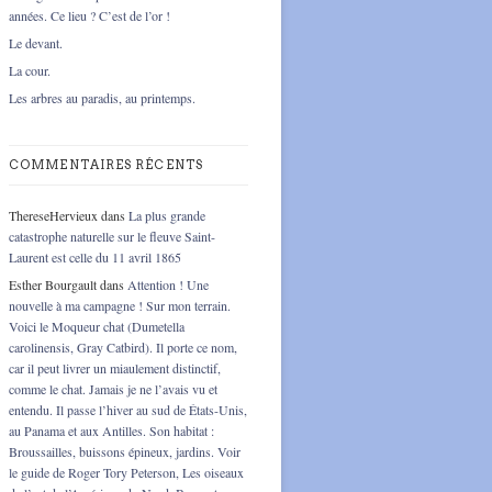
années. Ce lieu ? C’est de l’or !
Le devant.
La cour.
Les arbres au paradis, au printemps.
COMMENTAIRES RÉCENTS
ThereseHervieux
dans
La plus grande
catastrophe naturelle sur le fleuve Saint-
Laurent est celle du 11 avril 1865
Esther Bourgault
dans
Attention ! Une
nouvelle à ma campagne ! Sur mon terrain.
Voici le Moqueur chat (Dumetella
carolinensis, Gray Catbird). Il porte ce nom,
car il peut livrer un miaulement distinctif,
comme le chat. Jamais je ne l’avais vu et
entendu. Il passe l’hiver au sud de États-Unis,
au Panama et aux Antilles. Son habitat :
Broussailles, buissons épineux, jardins. Voir
le guide de Roger Tory Peterson, Les oiseaux