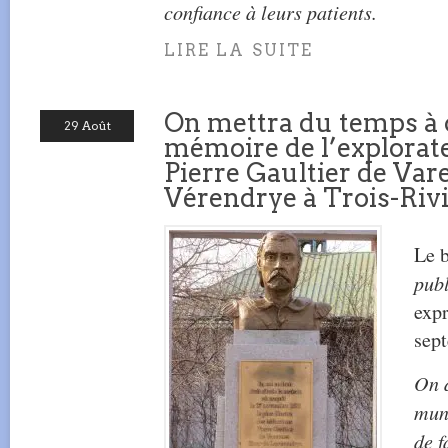
confiance à leurs patients.
LIRE LA SUITE
On mettra du temps à c
29 Août
mémoire de l’explorate
Pierre Gaultier de Var
Vérendrye à Trois-Riv
Le 
publ
expr
sep
On d
mun
de f