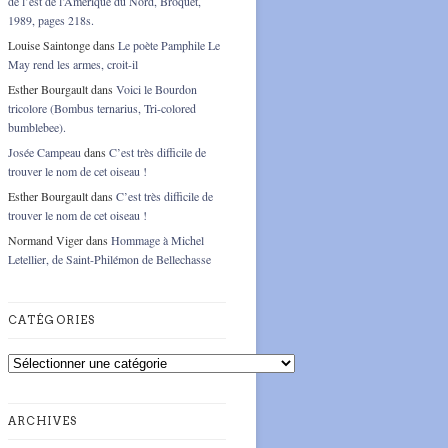
de l’est de l’Amérique du Nord, Broquet,
1989, pages 218s.
Louise Saintonge
dans
Le poète Pamphile Le
May rend les armes, croit-il
Esther Bourgault
dans
Voici le Bourdon
tricolore (Bombus ternarius, Tri-colored
bumblebee).
Josée Campeau
dans
C’est très difficile de
trouver le nom de cet oiseau !
Esther Bourgault
dans
C’est très difficile de
trouver le nom de cet oiseau !
Normand Viger
dans
Hommage à Michel
Letellier, de Saint-Philémon de Bellechasse
CATÉGORIES
Catégories
ARCHIVES
Archives