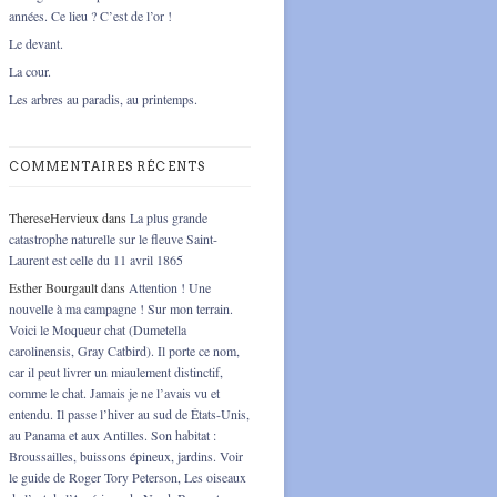
années. Ce lieu ? C’est de l’or !
Le devant.
La cour.
Les arbres au paradis, au printemps.
COMMENTAIRES RÉCENTS
ThereseHervieux
dans
La plus grande
catastrophe naturelle sur le fleuve Saint-
Laurent est celle du 11 avril 1865
Esther Bourgault
dans
Attention ! Une
nouvelle à ma campagne ! Sur mon terrain.
Voici le Moqueur chat (Dumetella
carolinensis, Gray Catbird). Il porte ce nom,
car il peut livrer un miaulement distinctif,
comme le chat. Jamais je ne l’avais vu et
entendu. Il passe l’hiver au sud de États-Unis,
au Panama et aux Antilles. Son habitat :
Broussailles, buissons épineux, jardins. Voir
le guide de Roger Tory Peterson, Les oiseaux