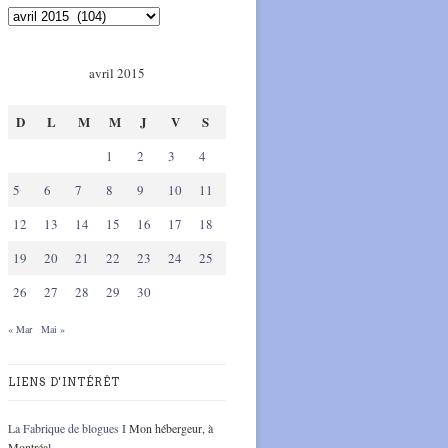
avril 2015
D
L
M
M
J
V
S
1
2
3
4
5
6
7
8
9
10
11
12
13
14
15
16
17
18
19
20
21
22
23
24
25
26
27
28
29
30
« Mar
Mai »
LIENS D'INTÉRÊT
La Fabrique de blogues I
Mon hébergeur, à
Montréal