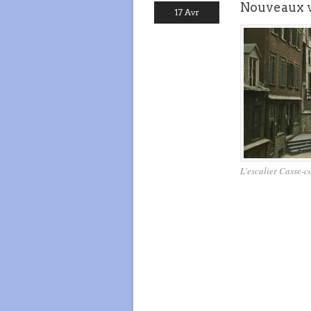
Nouveaux v
17 Avr
L’escalier Casse-c