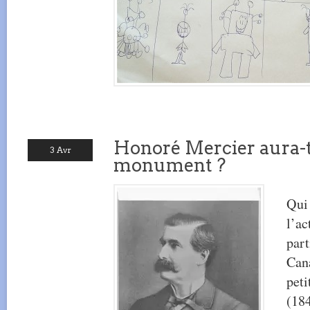
Honoré Mercier aura-t
3 Avr
monument ?
Qui
l’ac
par
Cana
peti
(184