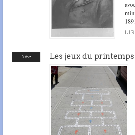
avoc
min
189
LI
Les jeux du printemps
3 Avr