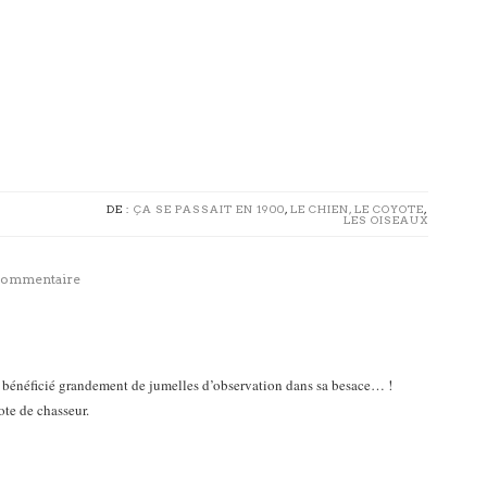
DE :
ÇA SE PASSAIT EN 1900
,
LE CHIEN, LE COYOTE
,
LES OISEAUX
 commentaire
t bénéficié grandement de jumelles d’observation dans sa besace… !
te de chasseur.