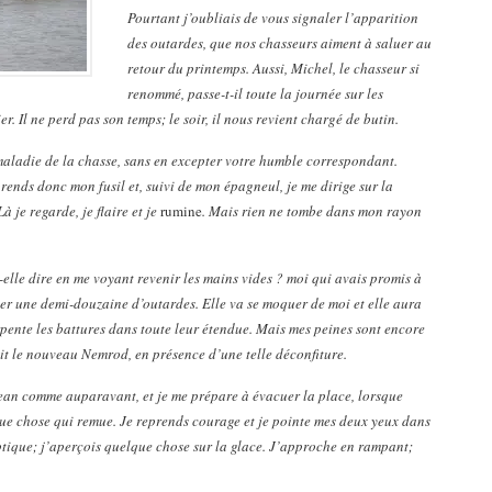
Pourtant j’oubliais de vous signaler l’apparition
des outardes, que nos chasseurs aiment à saluer au
retour du printemps. Aussi, Michel, le chasseur si
renommé, passe-t-il toute la journée sur les
ier. Il ne perd pas son temps; le soir, il nous revient chargé de butin.
 maladie de la chasse, sans en excepter votre humble correspondant.
prends donc mon fusil et, suivi de mon épagneul, je me dirige sur la
 je regarde, je flaire et je
rumine
. Mais rien ne tombe dans mon rayon
-elle dire en me voyant revenir les mains vides ? moi qui avais promis à
ter une demi-douzaine d’outardes. Elle va se moquer de moi et elle aura
rpente les battures dans toute leur étendue. Mais mes peines sont encore
it le nouveau Nemrod, en présence d’une telle déconfiture.
t Jean comme auparavant, et je me prépare à évacuer la place, lorsque
que chose qui remue. Je reprends courage et je pointe mes deux yeux dans
’optique; j’aperçois quelque chose sur la glace. J’approche en rampant;