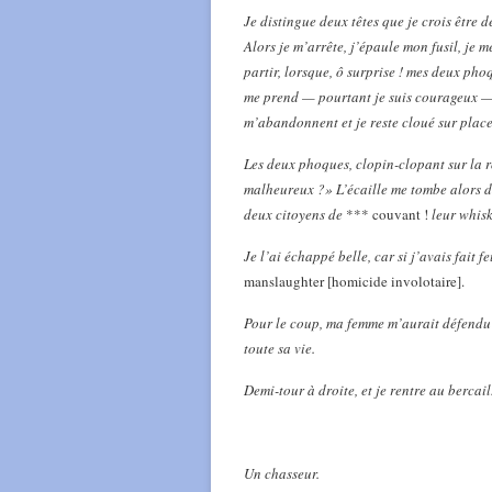
Je distingue deux têtes que je crois être
Alors je m’arrête, j’épaule mon fusil, je m
partir, lorsque, ô surprise ! mes deux phoq
me prend — pourtant je suis courageux — et
m’abandonnent et je reste cloué sur place
Les deux phoques, clopin-clopant sur la ro
malheureux ?» L’écaille me tombe alors d
deux citoyens de
*** couvant !
leur whisk
Je l’ai échappé belle, car si j’avais fait fe
manslaughter [homicide involotaire].
Pour le coup, ma femme m’aurait défendu d
toute sa vie.
Demi-tour à droite, et je rentre au bercail
Un chasseur.