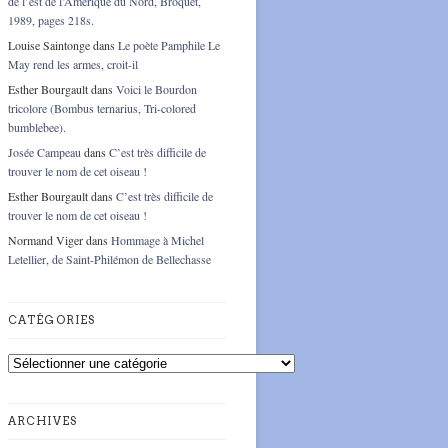
de l’est de l’Amérique du Nord, Broquet,
1989, pages 218s.
Louise Saintonge
dans
Le poète Pamphile Le
May rend les armes, croit-il
Esther Bourgault
dans
Voici le Bourdon
tricolore (Bombus ternarius, Tri-colored
bumblebee).
Josée Campeau
dans
C’est très difficile de
trouver le nom de cet oiseau !
Esther Bourgault
dans
C’est très difficile de
trouver le nom de cet oiseau !
Normand Viger
dans
Hommage à Michel
Letellier, de Saint-Philémon de Bellechasse
CATÉGORIES
Catégories
ARCHIVES
Archives