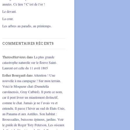
années. Ce lieu ? C’est de l’or !
Le devant.
La cour.
Les arbres au paradis, au printemps.
COMMENTAIRES RÉCENTS
ThereseHervieux
dans
La plus grande
catastrophe naturelle sur le fleuve Saint-
Laurent est celle du 11 avril 1865
Esther Bourgault
dans
Attention ! Une
nouvelle à ma campagne ! Sur mon terrain.
Voici le Moqueur chat (Dumetella
carolinensis, Gray Catbird). Il porte ce nom,
car il peut livrer un miaulement distinctif,
comme le chat. Jamais je ne l’avais vu et
entendu. Il passe l’hiver au sud de États-Unis,
au Panama et aux Antilles. Son habitat :
Broussailles, buissons épineux, jardins. Voir
le guide de Roger Tory Peterson, Les oiseaux