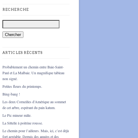
RECHERCHE
ARTICLES RÉCENTS
Probablement un chemin entre Baie-Saint-
Paul et La Malbaie. Un magnifique tableau
non signé.
Petites fleurs du printemps.
Bing-bang !
Les deux Corneilles d’Amérique au sommet
de cet arbre, espérant du pain katum.
Le Pic mineur mâle.
La Sittelle à poitrine rousse.
Le chemin pour l’ailleurs. Mais, ici, c’est déjà
fort agréable. Depuis des années et des