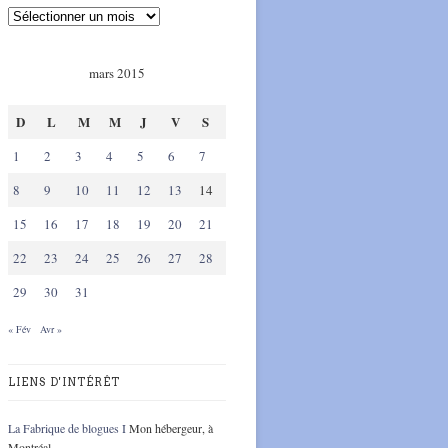
mars 2015
D
L
M
M
J
V
S
1
2
3
4
5
6
7
8
9
10
11
12
13
14
15
16
17
18
19
20
21
22
23
24
25
26
27
28
29
30
31
« Fév
Avr »
LIENS D'INTÉRÊT
La Fabrique de blogues I
Mon hébergeur, à
Montréal