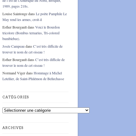
de l’est de l’Amérique du Nord, Broquet,
1989, pages 218s.
Louise Saintonge
dans
Le poète Pamphile Le
May rend les armes, croit-il
Esther Bourgault
dans
Voici le Bourdon
tricolore (Bombus ternarius, Tri-colored
bumblebee).
Josée Campeau
dans
C’est très difficile de
trouver le nom de cet oiseau !
Esther Bourgault
dans
C’est très difficile de
trouver le nom de cet oiseau !
Normand Viger
dans
Hommage à Michel
Letellier, de Saint-Philémon de Bellechasse
CATÉGORIES
Catégories
ARCHIVES
Archives