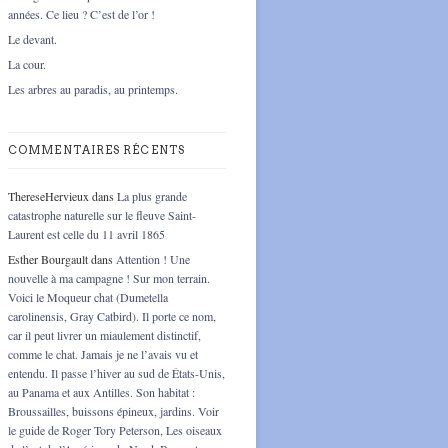
années. Ce lieu ? C’est de l’or !
Le devant.
La cour.
Les arbres au paradis, au printemps.
COMMENTAIRES RÉCENTS
ThereseHervieux
dans
La plus grande
catastrophe naturelle sur le fleuve Saint-
Laurent est celle du 11 avril 1865
Esther Bourgault
dans
Attention ! Une
nouvelle à ma campagne ! Sur mon terrain.
Voici le Moqueur chat (Dumetella
carolinensis, Gray Catbird). Il porte ce nom,
car il peut livrer un miaulement distinctif,
comme le chat. Jamais je ne l’avais vu et
entendu. Il passe l’hiver au sud de États-Unis,
au Panama et aux Antilles. Son habitat :
Broussailles, buissons épineux, jardins. Voir
le guide de Roger Tory Peterson, Les oiseaux