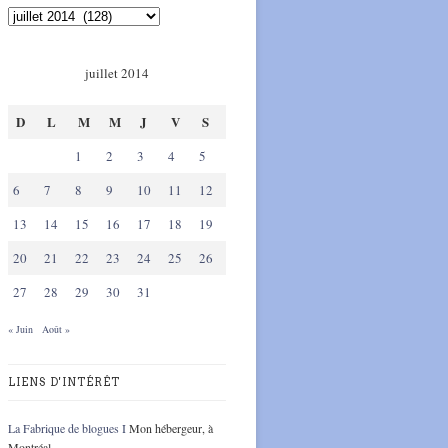
juillet 2014
D
L
M
M
J
V
S
1
2
3
4
5
6
7
8
9
10
11
12
13
14
15
16
17
18
19
20
21
22
23
24
25
26
27
28
29
30
31
« Juin
Août »
LIENS D'INTÉRÊT
La Fabrique de blogues I
Mon hébergeur, à
Montréal