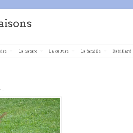
aisons
oire
La nature
La culture
La famille
Babillard
 !