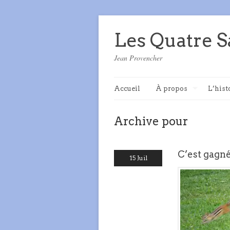
Les Quatre S
Jean Provencher
Accueil
À propos
L’hist
Archive pour
C’est gagné
15 Juil