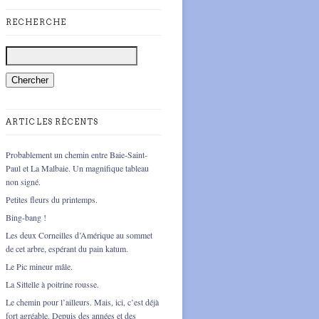
RECHERCHE
ARTICLES RÉCENTS
Probablement un chemin entre Baie-Saint-
Paul et La Malbaie. Un magnifique tableau
non signé.
Petites fleurs du printemps.
Bing-bang !
Les deux Corneilles d’Amérique au sommet
de cet arbre, espérant du pain katum.
Le Pic mineur mâle.
La Sittelle à poitrine rousse.
Le chemin pour l’ailleurs. Mais, ici, c’est déjà
fort agréable. Depuis des années et des