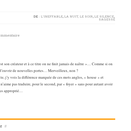
DE :
L'INEFFABLE
,
LA NUIT, LE SOIR
,
LE SILENCE
,
SAGESSE
commentaire
t son créateur et à ce titre on ne finit jamais de naître »… Comme si on
s d’ouvrir de nouvelles portes… Merveilleux, non ?
xte, j’y vois la différence marquée de ces mots anglos, « house » et
’aime pas traduire, pour le second, par « foyer » sans pour autant avoir
lus approprié…
er
#