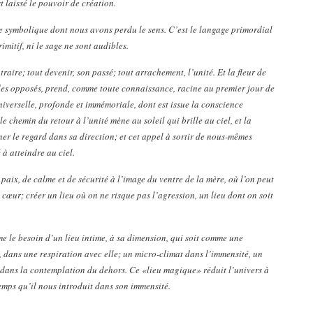
t laissé le pouvoir de création.
age symbolique dont nous avons perdu le sens. C’est le langage primordial
rimitif, ni le sage ne sont audibles.
raire; tout devenir, son passé; tout arrachement, l’unité. Et la fleur de
des opposés, prend, comme toute connaissance, racine au premier jour de
iverselle, profonde et immémoriale, dont est issue la conscience
e chemin du retour à l’unité mène au soleil qui brille au ciel, et la
rner le regard dans sa direction; et cet appel à sortir de nous-mêmes
à atteindre au ciel.
 paix, de calme et de sécurité à l’image du ventre de la mère, où l’on peut
 cœur; créer un lieu où on ne risque pas l’agression, un lieu dont on soit
me le besoin d’un lieu intime, à sa dimension, qui soit comme une
, dans une respiration avec elle; un micro-climat dans l’immensité, un
 dans la contemplation du dehors. Ce «lieu magique» réduit l’univers à
emps qu’il nous introduit dans son immensité.