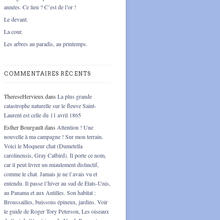
années. Ce lieu ? C’est de l’or !
Le devant.
La cour.
Les arbres au paradis, au printemps.
COMMENTAIRES RÉCENTS
ThereseHervieux
dans
La plus grande
catastrophe naturelle sur le fleuve Saint-
Laurent est celle du 11 avril 1865
Esther Bourgault
dans
Attention ! Une
nouvelle à ma campagne ! Sur mon terrain.
Voici le Moqueur chat (Dumetella
carolinensis, Gray Catbird). Il porte ce nom,
car il peut livrer un miaulement distinctif,
comme le chat. Jamais je ne l’avais vu et
entendu. Il passe l’hiver au sud de États-Unis,
au Panama et aux Antilles. Son habitat :
Broussailles, buissons épineux, jardins. Voir
le guide de Roger Tory Peterson, Les oiseaux