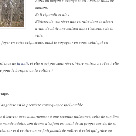
Alors un maçon s’avança et dit : Parlez-nous de
maison.
Et il répondit et dit :
Bâtissez de vos rêves une retraite dans le désert
avant de bâtir une maison dans l’enceinte de la
ville.
foyer en votre crépuscule, ainsi le voyageur en vous, celui qui est
 silence de
la nuit
; et elle n’est pas sans rêves. Votre maison ne rêve-t-elle
lle pour le bosquet ou la colline ?
vrage.
l’angoisse est la première conséquence inéluctable.
ce d’œuvrer avec acharnement à une seconde naissance, celle de son âme
u monde adulte; son drame d’enfant est celui de sa propre survie, de sa
éateur et à ce titre on ne finit jamais de naître; à celui qui grâce au