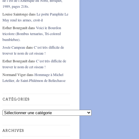
de l’est de l’Amérique du Nord, Broquet,
1989, pages 218s.
Louise Saintonge
dans
Le poète Pamphile Le
May rend les armes, croit-il
Esther Bourgault
dans
Voici le Bourdon
tricolore (Bombus ternarius, Tri-colored
bumblebee).
Josée Campeau
dans
C’est très difficile de
trouver le nom de cet oiseau !
Esther Bourgault
dans
C’est très difficile de
trouver le nom de cet oiseau !
Normand Viger
dans
Hommage à Michel
Letellier, de Saint-Philémon de Bellechasse
CATÉGORIES
Catégories
ARCHIVES
Archives