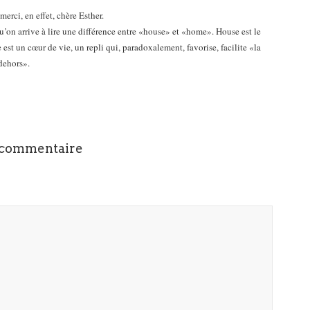
erci, en effet, chère Esther.
qu’on arrive à lire une différence entre «house» et «home». House est le
 est un cœur de vie, un repli qui, paradoxalement, favorise, facilite «la
dehors».
 commentaire