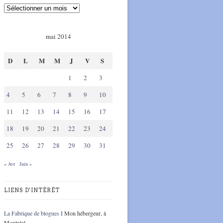
mai 2014
D
L
M
M
J
V
S
1
2
3
4
5
6
7
8
9
10
11
12
13
14
15
16
17
18
19
20
21
22
23
24
25
26
27
28
29
30
31
« Avr
Juin »
LIENS D'INTÉRÊT
La Fabrique de blogues I
Mon hébergeur, à
Montréal