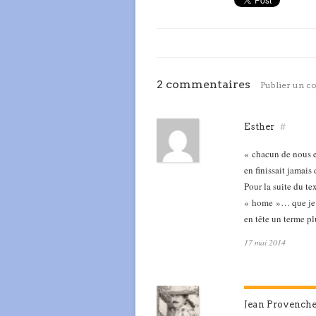
2 commentaires
Publier un 
Esther
#
« chacun de nous es
en finissait jamai
Pour la suite du te
« home »… que je n
en tête un terme p
17 mai 2014
Jean Provench