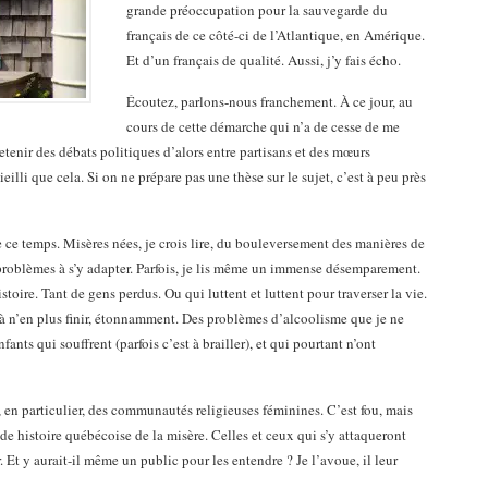
grande préoccupation pour la sauvegarde du
français de ce côté-ci de l’Atlantique, en Amérique.
Et d’un français de qualité. Aussi, j’y fais écho.
Écoutez, parlons-nous franchement. À ce jour, au
cours de cette démarche qui n’a de cesse de me
etenir des débats politiques d’alors entre partisans et des mœurs
ieilli que cela. Si on ne prépare pas une thèse sur le sujet, c’est à peu près
de ce temps. Misères nées, je crois lire, du bouleversement des manières de
problèmes à s’y adapter. Parfois, je lis même un immense désemparement.
toire. Tant de gens perdus. Ou qui luttent et luttent pour traverser la vie.
 à n’en plus finir, étonnamment. Des problèmes d’alcoolisme que je ne
fants qui souffrent (parfois c’est à brailler), et qui pourtant n’ont
, en particulier, des communautés religieuses féminines. C’est fou, mais
de histoire québécoise de la misère. Celles et ceux qui s’y attaqueront
r. Et y aurait-il même un public pour les entendre ? Je l’avoue, il leur