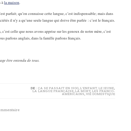
s à
la maison
.
’est parfait; qu’on connaisse cette langue, c’est indispensable; mais dans
iétés il n’y a qu’une seule langue qui doive être parlée : c’est le français.
s, c’est celle que nous avons apprise sur les genoux de notre mère, c’est
ous parlons anglais, dans la famille parlons français.
gage être entendu de tous.
DE :
ÇA SE PASSAIT EN 1900
,
L'ENFANT, LE JEUNE
,
LA LANGUE FRANÇAISE
,
LA MORT
,
LES FRANCO-
AMÉRICAINS
,
VIE DOMESTIQUE
commentaire