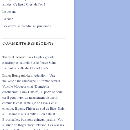
années. Ce lieu ? C’est de l’or !
Le devant.
La cour.
Les arbres au paradis, au printemps.
COMMENTAIRES RÉCENTS
ThereseHervieux
dans
La plus grande
catastrophe naturelle sur le fleuve Saint-
Laurent est celle du 11 avril 1865
Esther Bourgault
dans
Attention ! Une
nouvelle à ma campagne ! Sur mon terrain.
Voici le Moqueur chat (Dumetella
carolinensis, Gray Catbird). Il porte ce nom,
car il peut livrer un miaulement distinctif,
comme le chat. Jamais je ne l’avais vu et
entendu. Il passe l’hiver au sud de États-Unis,
au Panama et aux Antilles. Son habitat :
Broussailles, buissons épineux, jardins. Voir
le guide de Roger Tory Peterson, Les oiseaux