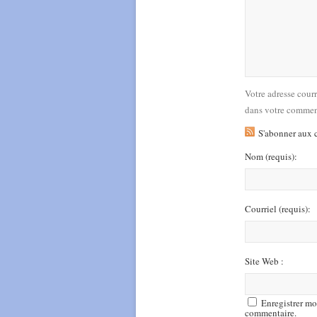
Votre adresse cour
dans votre commen
S'abonner aux 
Nom
(requis)
:
Courriel
(requis)
:
Site Web :
Enregistrer mo
commentaire.