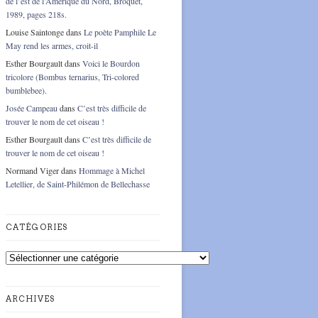
de l’est de l’Amérique du Nord, Broquet,
1989, pages 218s.
Louise Saintonge
dans
Le poète Pamphile Le
May rend les armes, croit-il
Esther Bourgault
dans
Voici le Bourdon
tricolore (Bombus ternarius, Tri-colored
bumblebee).
Josée Campeau
dans
C’est très difficile de
trouver le nom de cet oiseau !
Esther Bourgault
dans
C’est très difficile de
trouver le nom de cet oiseau !
Normand Viger
dans
Hommage à Michel
Letellier, de Saint-Philémon de Bellechasse
CATÉGORIES
Catégories
ARCHIVES
Archives