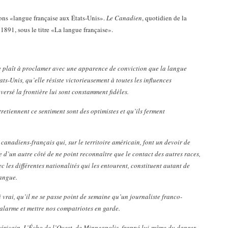
lons «langue française aux États-Unis».
Le Canadien
, quotidien de la
 1891, sous le titre «La langue française».
se plaît à proclamer avec une apparence de conviction que la langue
s-Unis, qu’elle résiste victorieusement à toutes les influences
versé la frontière lui sont constamment fidèles.
retiennent ce sentiment sont des optimistes et qu’ils ferment
s canadiens-français qui, sur le territoire américain, font un devoir de
e d’un autre côté de ne point reconnaître que le contact des autres races,
c les différentes nationalités qui les entourent, constituent autant de
langue.
i vrai, qu’il ne se passe point de semaine qu’un journaliste franco-
alarme et mettre nos compatriotes en garde.
éricain, L’Écho de l’Ouest, de Minneapolis, frappé lui-même du danger