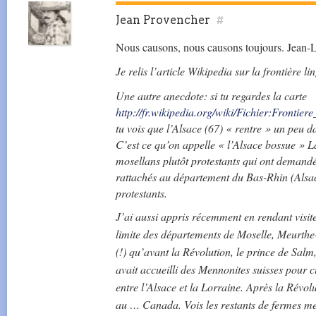
Jean Provencher
#
Nous causons, nous causons toujours. Jean-L
Je relis l’article Wikipedia sur la frontière ling
Une autre anecdote: si tu regardes la carte
http://fr.wikipedia.org/wiki/Fichier:Frontier
tu vois que l’Alsace (67) « rentre » un peu d
C’est ce qu’on appelle « l’Alsace bossue » L
mosellans plutôt protestants qui ont demandé
rattachés au département du Bas-Rhin (Alsac
protestants.
J’ai aussi appris récemment en rendant visit
limite des départements de Moselle, Meurthe
(!) qu’avant la Révolution, le prince de Sal
avait accueilli des Mennonites suisses pour cu
entre l’Alsace et la Lorraine. Après la Révol
au … Canada. Vois les restants de fermes men