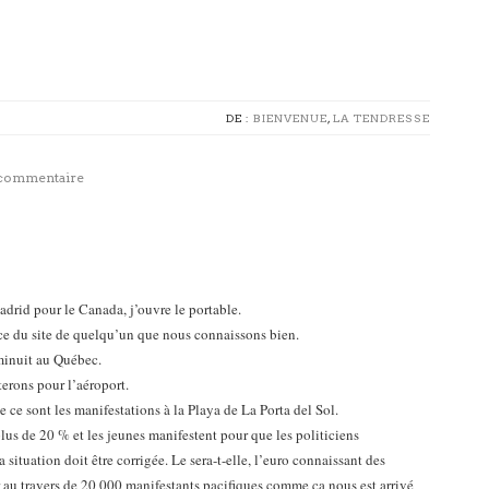
DE :
BIENVENUE
,
LA TENDRESSE
 commentaire
adrid pour le Canada, j’ouvre le portable.
nce du site de quelqu’un que nous connaissons bien.
t minuit au Québec.
erons pour l’aéroport.
ce sont les manifestations à la Playa de La Porta del Sol.
lus de 20 % et les jeunes manifestent pour que les politiciens
situation doit être corrigée. Le sera-t-elle, l’euro connaissant des
r au travers de 20 000 manifestants pacifiques comme ça nous est arrivé