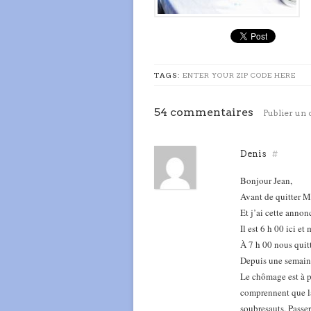
TAGS:
ENTER YOUR ZIP CODE HERE
54 commentaires
Publier un
Denis
#
Bonjour Jean,
Avant de quitter M
Et j’ai cette anno
Il est 6 h 00 ici e
À 7 h 00 nous quitt
Depuis une semaine 
Le chômage est à p
comprennent que la 
soubresauts. Passe