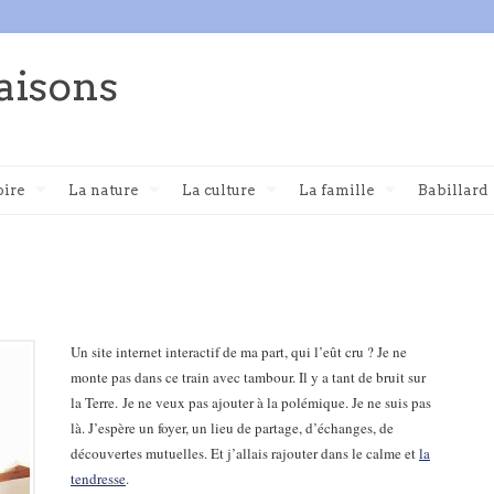
aisons
oire
La nature
La culture
La famille
Babillard
Un site internet interactif de ma part, qui l’eût cru ? Je ne
monte pas dans ce train avec tambour. Il y a tant de bruit sur
la Terre. Je ne veux pas ajouter à la polémique.
Je ne suis pas
là. J’espère un foyer, un lieu de partage, d’échanges, de
découvertes mutuelles. Et j’allais rajouter dans le calme et
la
tendresse
.