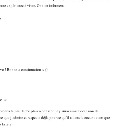
t une expérience à vivre. On t’en informera.
n,
ravo ! Bonne « continuation » ;)
te
#
iter à te lire. Je me plais à penser que j’aurai ainsi l’occasion de
 que j’admire et respecte déjà, pour ce qu’il a dans le coeur autant que
 la tête.