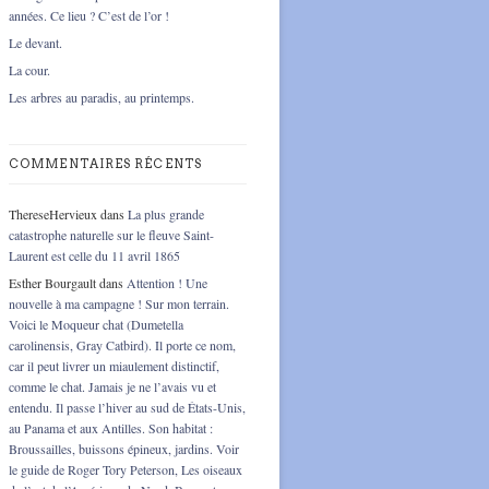
années. Ce lieu ? C’est de l’or !
Le devant.
La cour.
Les arbres au paradis, au printemps.
COMMENTAIRES RÉCENTS
ThereseHervieux
dans
La plus grande
catastrophe naturelle sur le fleuve Saint-
Laurent est celle du 11 avril 1865
Esther Bourgault
dans
Attention ! Une
nouvelle à ma campagne ! Sur mon terrain.
Voici le Moqueur chat (Dumetella
carolinensis, Gray Catbird). Il porte ce nom,
car il peut livrer un miaulement distinctif,
comme le chat. Jamais je ne l’avais vu et
entendu. Il passe l’hiver au sud de États-Unis,
au Panama et aux Antilles. Son habitat :
Broussailles, buissons épineux, jardins. Voir
le guide de Roger Tory Peterson, Les oiseaux