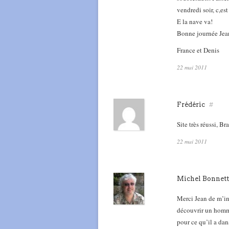
vendredi soir, c,es
E la nave va!
Bonne journée Jea
France et Denis
22 mai 2011
Frédéric
#
Site très réussi, B
22 mai 2011
Michel Bonnet
Merci Jean de m’inv
découvrir un homme
pour ce qu’il a dans