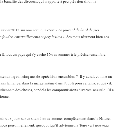
 la banalité des discours, qui n’apporte à peu près rien sinon la
janvier 2013, un ami écrit que c’est «
Le journal de bord de mes
e foudre, émerveillements et perplexités
». Ses mots résument bien ces
 y a là tout un pays qui s’y cache ! Nous sommes à le préciser ensemble.
intenant, quoi, cinq ans de «précision ensemble» ? Il y aurait comme un
 dans la frange, dans la marge, même dans l’oubli pour certains, et qui vit,
tidienneté des choses, par delà les compromissions diverses, assuré qu’il a
vienne.
nombreux jours sur ce site où nous sommes complètement dans la Nature,
 nous personnellement, que, quoiqu’il advienne, la Terre va à nouveau