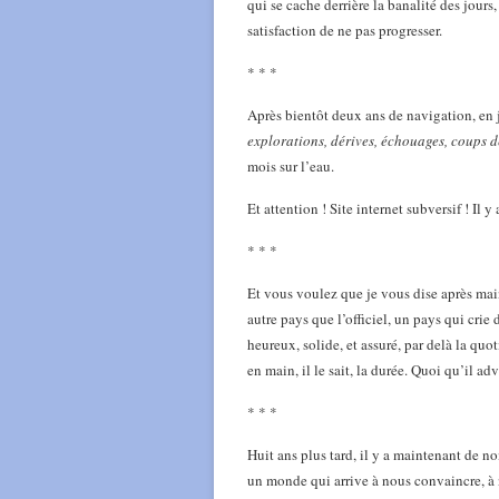
qui se cache derrière la banalité des jours,
satisfaction de ne pas progresser.
* * *
Après bientôt deux ans de navigation, en 
explorations, dérives, échouages, coups d
mois sur l’eau.
Et attention ! Site internet subversif ! Il
* * *
Et vous voulez que je vous dise après ma
autre pays que l’officiel, un pays qui crie
heureux, solide, et assuré, par delà la quo
en main, il le sait, la durée. Quoi qu’il ad
* * *
Huit ans plus tard, il y a maintenant de 
un monde qui arrive à nous convaincre, à