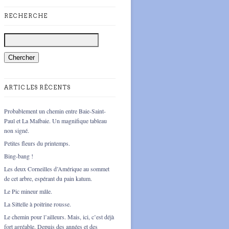
RECHERCHE
ARTICLES RÉCENTS
Probablement un chemin entre Baie-Saint-
Paul et La Malbaie. Un magnifique tableau
non signé.
Petites fleurs du printemps.
Bing-bang !
Les deux Corneilles d’Amérique au sommet
de cet arbre, espérant du pain katum.
Le Pic mineur mâle.
La Sittelle à poitrine rousse.
Le chemin pour l’ailleurs. Mais, ici, c’est déjà
fort agréable. Depuis des années et des