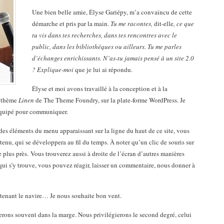
Une bien belle amie, Élyse Gariépy, m’a convaincu de cette
démarche et pris par la main.
Tu me racontes,
dit-elle
, ce que
tu vis dans tes recherches, dans tes rencontres avec le
public, dans les bibliothèques ou ailleurs. Tu me parles
d’échanges enrichissants. N’as-tu jamais pensé à un site 2.0
?
Explique-moi
que je lui ai répondu.
Élyse et moi avons travaillé à la conception et à la
du thème
Linen
de The Theme Foundry, sur la plate-forme WordPress. Je
 équipé pour communiquer.
des éléments du menu apparaissant sur la ligne du haut de ce site, vous
nu, qui se développera au fil du temps. À noter qu’un clic de souris sur
e plus près. Vous trouverez aussi à droite de l’écran d’autres manières
qui s’y trouve, vous pouvez réagir, laisser un commentaire, nous donner à
intenant le navire… Je nous souhaite bon vent.
verons souvent dans la marge. Nous privilégierons le second degré, celui