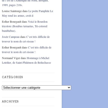
de l’est de l’Amérique du Nord, Broquet,
1989, pages 218s.
Louise Saintonge
dans
Le poète Pamphile Le
May rend les armes, croit-il
Esther Bourgault
dans
Voici le Bourdon
tricolore (Bombus ternarius, Tri-colored
bumblebee).
Josée Campeau
dans
C’est très difficile de
trouver le nom de cet oiseau !
Esther Bourgault
dans
C’est très difficile de
trouver le nom de cet oiseau !
Normand Viger
dans
Hommage à Michel
Letellier, de Saint-Philémon de Bellechasse
CATÉGORIES
Catégories
ARCHIVES
Archives