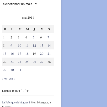
mai 2011
D
L
M
M
J
V
S
1
2
3
4
5
6
7
8
9
10
11
12
13
14
15
16
17
18
19
20
21
22
23
24
25
26
27
28
29
30
31
« Avr
Juin »
LIENS D'INTÉRÊT
La Fabrique de blogues I
Mon hébergeur, à
Montréal