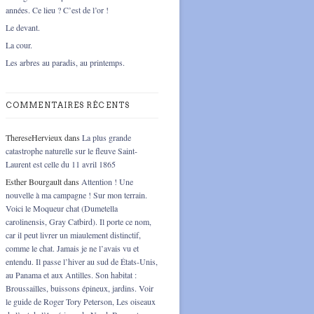
années. Ce lieu ? C’est de l’or !
Le devant.
La cour.
Les arbres au paradis, au printemps.
COMMENTAIRES RÉCENTS
ThereseHervieux
dans
La plus grande
catastrophe naturelle sur le fleuve Saint-
Laurent est celle du 11 avril 1865
Esther Bourgault
dans
Attention ! Une
nouvelle à ma campagne ! Sur mon terrain.
Voici le Moqueur chat (Dumetella
carolinensis, Gray Catbird). Il porte ce nom,
car il peut livrer un miaulement distinctif,
comme le chat. Jamais je ne l’avais vu et
entendu. Il passe l’hiver au sud de États-Unis,
au Panama et aux Antilles. Son habitat :
Broussailles, buissons épineux, jardins. Voir
le guide de Roger Tory Peterson, Les oiseaux