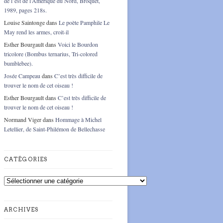
de l’est de l’Amérique du Nord, Broquet,
1989, pages 218s.
Louise Saintonge
dans
Le poète Pamphile Le
May rend les armes, croit-il
Esther Bourgault
dans
Voici le Bourdon
tricolore (Bombus ternarius, Tri-colored
bumblebee).
Josée Campeau
dans
C’est très difficile de
trouver le nom de cet oiseau !
Esther Bourgault
dans
C’est très difficile de
trouver le nom de cet oiseau !
Normand Viger
dans
Hommage à Michel
Letellier, de Saint-Philémon de Bellechasse
CATÉGORIES
Catégories
ARCHIVES
Archives