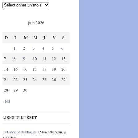
juin 2026
D
L
M
M
J
V
S
1
2
3
4
5
6
7
8
9
10
11
12
13
14
15
16
17
18
19
20
21
22
23
24
25
26
27
28
29
30
« Mai
LIENS D'INTÉRÊT
La Fabrique de blogues I
Mon hébergeur, à
Montréal