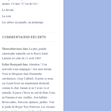
années. Ce lieu ? C’est de l’or !
Le devant.
La cour.
Les arbres au paradis, au printemps.
COMMENTAIRES RÉCENTS
ThereseHervieux
dans
La plus grande
catastrophe naturelle sur le fleuve Saint-
Laurent est celle du 11 avril 1865
Esther Bourgault
dans
Attention ! Une
nouvelle à ma campagne ! Sur mon terrain.
Voici le Moqueur chat (Dumetella
carolinensis, Gray Catbird). Il porte ce nom,
car il peut livrer un miaulement distinctif,
comme le chat. Jamais je ne l’avais vu et
entendu. Il passe l’hiver au sud de États-Unis,
au Panama et aux Antilles. Son habitat :
Broussailles, buissons épineux, jardins. Voir
le guide de Roger Tory Peterson, Les oiseaux