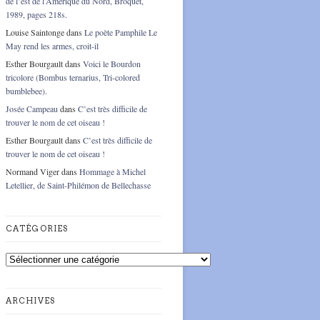
de l’est de l’Amérique du Nord, Broquet,
1989, pages 218s.
Louise Saintonge
dans
Le poète Pamphile Le
May rend les armes, croit-il
Esther Bourgault
dans
Voici le Bourdon
tricolore (Bombus ternarius, Tri-colored
bumblebee).
Josée Campeau
dans
C’est très difficile de
trouver le nom de cet oiseau !
Esther Bourgault
dans
C’est très difficile de
trouver le nom de cet oiseau !
Normand Viger
dans
Hommage à Michel
Letellier, de Saint-Philémon de Bellechasse
CATÉGORIES
Catégories
ARCHIVES
Archives