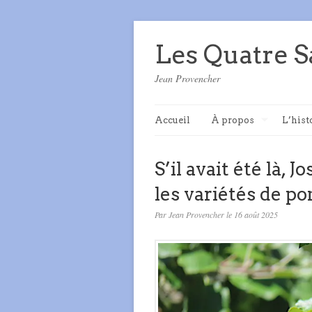
Les Quatre S
Jean Provencher
Accueil
À propos
L’hist
S’il avait été là,
les variétés de p
Par Jean Provencher le 16 août 2025