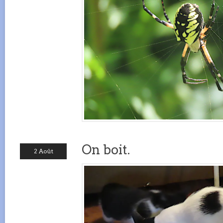
On boit.
2 Août