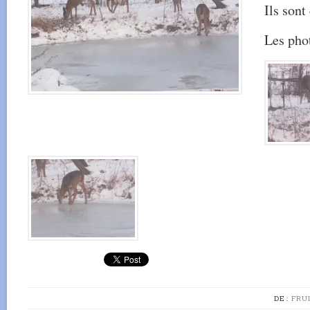
Ils sont
Les pho
DE :
FRU