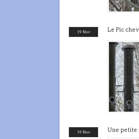
Le Pic che
19 Nov
Une petite 
19 Nov