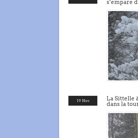
s’empare d
La Sittelle 
19 Nov
dans la to