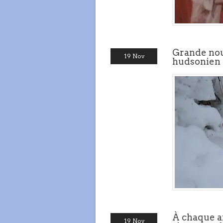
Grande nouv
19 Nov
hudsonien
À chaque an
19 Nov