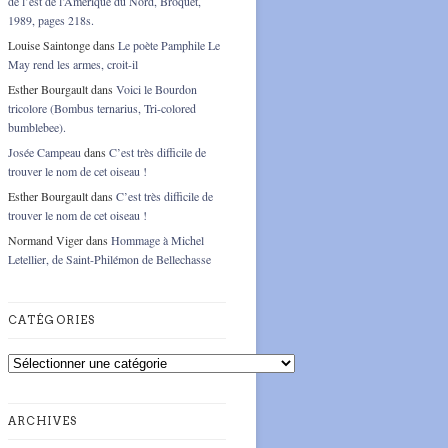
de l’est de l’Amérique du Nord, Broquet,
1989, pages 218s.
Louise Saintonge
dans
Le poète Pamphile Le
May rend les armes, croit-il
Esther Bourgault
dans
Voici le Bourdon
tricolore (Bombus ternarius, Tri-colored
bumblebee).
Josée Campeau
dans
C’est très difficile de
trouver le nom de cet oiseau !
Esther Bourgault
dans
C’est très difficile de
trouver le nom de cet oiseau !
Normand Viger
dans
Hommage à Michel
Letellier, de Saint-Philémon de Bellechasse
CATÉGORIES
Catégories
ARCHIVES
Archives