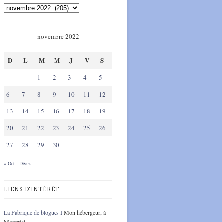
novembre 2022
D
L
M
M
J
V
S
1
2
3
4
5
6
7
8
9
10
11
12
13
14
15
16
17
18
19
20
21
22
23
24
25
26
27
28
29
30
« Oct
Déc »
LIENS D'INTÉRÊT
La Fabrique de blogues I
Mon hébergeur, à
Montréal