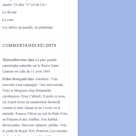
années. Ce lieu ? C’est de l’or !
Le devant.
La cour.
Les arbres au paradis, au printemps.
COMMENTAIRES RÉCENTS
ThereseHervieux
dans
La plus grande
catastrophe naturelle sur le fleuve Saint-
Laurent est celle du 11 avril 1865
Esther Bourgault
dans
Attention ! Une
nouvelle à ma campagne ! Sur mon terrain.
Voici le Moqueur chat (Dumetella
carolinensis, Gray Catbird). Il porte ce nom,
car il peut livrer un miaulement distinctif,
comme le chat. Jamais je ne l’avais vu et
entendu. Il passe l’hiver au sud de États-Unis,
au Panama et aux Antilles. Son habitat :
Broussailles, buissons épineux, jardins. Voir
le guide de Roger Tory Peterson, Les oiseaux