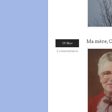
Ma mère, C
19 Nov
2 commentaires