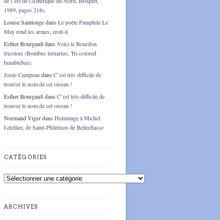
de l’est de l’Amérique du Nord, Broquet,
1989, pages 218s.
Louise Saintonge
dans
Le poète Pamphile Le
May rend les armes, croit-il
Esther Bourgault
dans
Voici le Bourdon
tricolore (Bombus ternarius, Tri-colored
bumblebee).
Josée Campeau
dans
C’est très difficile de
trouver le nom de cet oiseau !
Esther Bourgault
dans
C’est très difficile de
trouver le nom de cet oiseau !
Normand Viger
dans
Hommage à Michel
Letellier, de Saint-Philémon de Bellechasse
CATÉGORIES
Catégories
ARCHIVES
Archives