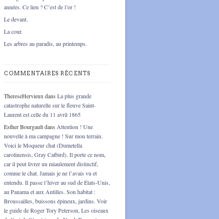
années. Ce lieu ? C’est de l’or !
Le devant.
La cour.
Les arbres au paradis, au printemps.
COMMENTAIRES RÉCENTS
ThereseHervieux
dans
La plus grande
catastrophe naturelle sur le fleuve Saint-
Laurent est celle du 11 avril 1865
Esther Bourgault
dans
Attention ! Une
nouvelle à ma campagne ! Sur mon terrain.
Voici le Moqueur chat (Dumetella
carolinensis, Gray Catbird). Il porte ce nom,
car il peut livrer un miaulement distinctif,
comme le chat. Jamais je ne l’avais vu et
entendu. Il passe l’hiver au sud de États-Unis,
au Panama et aux Antilles. Son habitat :
Broussailles, buissons épineux, jardins. Voir
le guide de Roger Tory Peterson, Les oiseaux