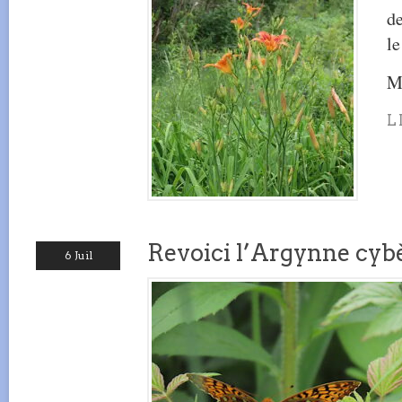
de
le
Me
L
Revoici l’Argynne cyb
6 Juil