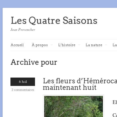
Les Quatre Saisons
Jean Provencher
Accueil
À propos
L’histoire
La nature
La
Archive pour
Les fleurs d’Héméroca
6 Juil
maintenant huit
2 commentaires
El
Ce