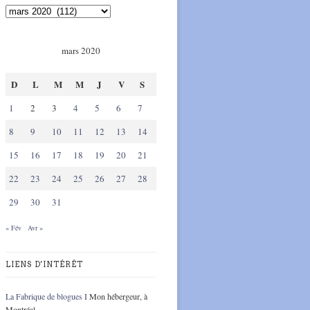
mars 2020
D
L
M
M
J
V
S
1
2
3
4
5
6
7
8
9
10
11
12
13
14
15
16
17
18
19
20
21
22
23
24
25
26
27
28
29
30
31
« Fév
Avr »
LIENS D'INTÉRÊT
La Fabrique de blogues I
Mon hébergeur, à
Montréal