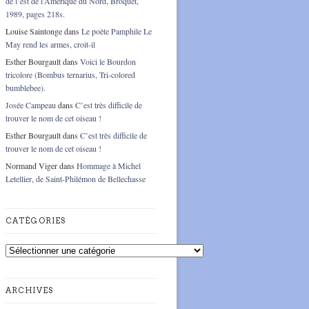
de l’est de l’Amérique du Nord, Broquet,
1989, pages 218s.
Louise Saintonge
dans
Le poète Pamphile Le
May rend les armes, croit-il
Esther Bourgault
dans
Voici le Bourdon
tricolore (Bombus ternarius, Tri-colored
bumblebee).
Josée Campeau
dans
C’est très difficile de
trouver le nom de cet oiseau !
Esther Bourgault
dans
C’est très difficile de
trouver le nom de cet oiseau !
Normand Viger
dans
Hommage à Michel
Letellier, de Saint-Philémon de Bellechasse
CATÉGORIES
Catégories
ARCHIVES
Archives