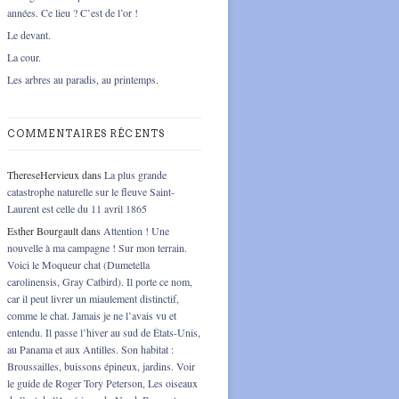
années. Ce lieu ? C’est de l’or !
Le devant.
La cour.
Les arbres au paradis, au printemps.
COMMENTAIRES RÉCENTS
ThereseHervieux
dans
La plus grande
catastrophe naturelle sur le fleuve Saint-
Laurent est celle du 11 avril 1865
Esther Bourgault
dans
Attention ! Une
nouvelle à ma campagne ! Sur mon terrain.
Voici le Moqueur chat (Dumetella
carolinensis, Gray Catbird). Il porte ce nom,
car il peut livrer un miaulement distinctif,
comme le chat. Jamais je ne l’avais vu et
entendu. Il passe l’hiver au sud de États-Unis,
au Panama et aux Antilles. Son habitat :
Broussailles, buissons épineux, jardins. Voir
le guide de Roger Tory Peterson, Les oiseaux