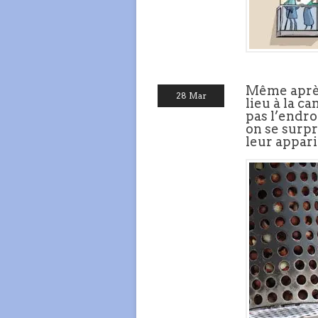
Même après
28 Mar
lieu à la c
pas l’endro
on se surpr
leur appari